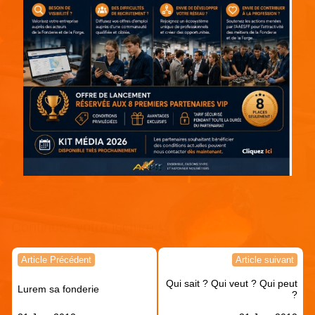
Continuer votre lecture !
Navigation
Article Précédent
Article suivant
de
Qui sait ? Qui veut ? Qui peut
l’article
Lurem sa fonderie
?