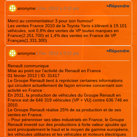
Répondre
anonyme
1 Fév. 2012 à 4:22 pm
Merci au commentateur 3 pour son humour!
Les ventes France 2010 de la Toyota Yaris s’élèvent à 19.101
véhicules, soit 0,8% des ventes de VP toutes marques en
France(2.251.700) et 1,4% des ventes en France de VP
Français(1.331.300)
Répondre
anonyme
1 Fév. 2012 à 9:22 pm
Renault communique
Mise au point sur l’activité de Renault en France
01 février 2012 | ID: 31417
Le Groupe Renault tient à repréciser certaines informations
qui circulent actuellement de façon erronée concernant son
activité en France :
En 2011, la production de véhicules du Groupe Renault en
France est de 646 319 véhicules (VP + VU) contre 636 746 en
2010.
Le Groupe Renault réalise 25% de sa production et de ses
ventes en France.
– Pour pérenniser ses sites industriels en France, le Groupe
Renault investit sur des productions à forte valeur ajoutée qui
sont principalement le haut et le moyen de gamme européens,
les véhicules utilitaires et les véhicules et moteurs électriques.