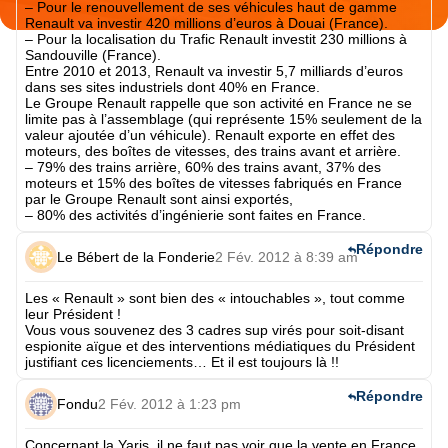
– Pour le renouvellement de ses véhicules haut de gamme
Renault va investir 420 millions d’euros à Douai (France).
– Pour la localisation du Trafic Renault investit 230 millions à
Sandouville (France).
Entre 2010 et 2013, Renault va investir 5,7 milliards d’euros
dans ses sites industriels dont 40% en France.
Le Groupe Renault rappelle que son activité en France ne se
limite pas à l’assemblage (qui représente 15% seulement de la
valeur ajoutée d’un véhicule). Renault exporte en effet des
moteurs, des boîtes de vitesses, des trains avant et arrière.
– 79% des trains arrière, 60% des trains avant, 37% des
moteurs et 15% des boîtes de vitesses fabriqués en France
par le Groupe Renault sont ainsi exportés,
– 80% des activités d’ingénierie sont faites en France.
Répondre
Le Bébert de la Fonderie
2 Fév. 2012 à 8:39 am
Les « Renault » sont bien des « intouchables », tout comme
leur Président !
Vous vous souvenez des 3 cadres sup virés pour soit-disant
espionite aïgue et des interventions médiatiques du Président
justifiant ces licenciements… Et il est toujours là !!
Répondre
Fondu
2 Fév. 2012 à 1:23 pm
Concernant la Yaris, il ne faut pas voir que la vente en France