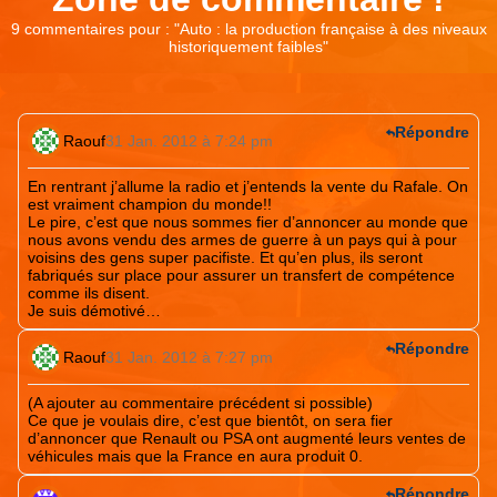
9 commentaires pour : "
Auto : la production française à des niveaux
historiquement faibles
"
Répondre
Raouf
31 Jan. 2012 à 7:24 pm
En rentrant j’allume la radio et j’entends la vente du Rafale. On
est vraiment champion du monde!!
Le pire, c’est que nous sommes fier d’annoncer au monde que
nous avons vendu des armes de guerre à un pays qui à pour
voisins des gens super pacifiste. Et qu’en plus, ils seront
fabriqués sur place pour assurer un transfert de compétence
comme ils disent.
Je suis démotivé…
Répondre
Raouf
31 Jan. 2012 à 7:27 pm
(A ajouter au commentaire précédent si possible)
Ce que je voulais dire, c’est que bientôt, on sera fier
d’annoncer que Renault ou PSA ont augmenté leurs ventes de
véhicules mais que la France en aura produit 0.
Répondre