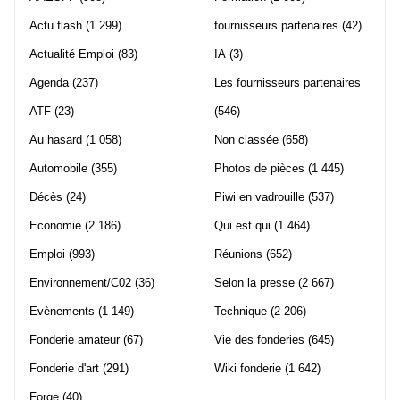
Actu flash
(1 299)
fournisseurs partenaires
(42)
Actualité Emploi
(83)
IA
(3)
Agenda
(237)
Les fournisseurs partenaires
ATF
(23)
(546)
Au hasard
(1 058)
Non classée
(658)
Automobile
(355)
Photos de pièces
(1 445)
Décès
(24)
Piwi en vadrouille
(537)
Economie
(2 186)
Qui est qui
(1 464)
Emploi
(993)
Réunions
(652)
Environnement/C02
(36)
Selon la presse
(2 667)
Evènements
(1 149)
Technique
(2 206)
Fonderie amateur
(67)
Vie des fonderies
(645)
Fonderie d'art
(291)
Wiki fonderie
(1 642)
Forge
(40)