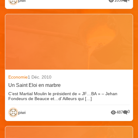
piwi
1039
Economie
1 Déc. 2010
Un Saint Eloi en marbre
C’est Martial Moulin le président de « JF…BA » – Jehan
Fondeurs de Beauce et…d’ Ailleurs qui […]
0
piwi
487