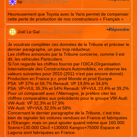
bp
31 Jan. 2012 à 9:57 pm
Heureusement que Toyota avec la Yaris permet de compenser
cette perte de production de nos constructeurs « Français »
Répondre
Joël Le Gal
1 Fév. 2012 à 3:13 pm
Je voudrais complèter ces données de la Tribune et préciser le
dernier paragraphe, un peu trop réducteur.
Les chiffres annoncés par la Tribune concerne, comme il est
dit, les véhicules Particuliers.
Si l’on regarde les chiffres fournis par l’OICA (Organisation
Internationale des Constructeurs Automobiles, on observe les
valeurs suivantes pour 2010 (2011 n’est pas encore donné):
Production en France p.r. prod Monde et prod Europe
PSA: VP 37% et 58,7% Renault: VP 19,8% et 34,6%
PSA: VP+VUL 35,3% et 54% Renault: VP+VUL 23,4% et 39,2%
Pour un comparatif avec l’Allemagne, je préfère citer les
chiffres comparables aux précédents pour le groupe VW-Audi:
VW-Audi: VP 32,3% et 57,9%
VW-Audi: VP+VUL 32,5% et 58%
Concernant le dernier paragraphe de la Tribune, c’est très
bien de signaler les voitures vendues en France et fabriquées
à l’Etranger, mais on peut ajouter quand même que 160.000
Scenic+130.000 Clio3 +130000 Kangoo+75000 Espace et
Laguna sont fabriquées en France.