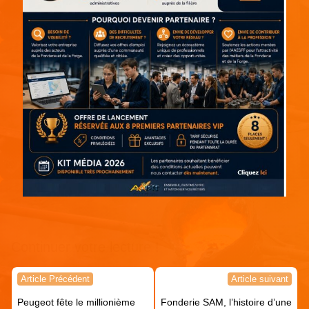
Continuer votre lecture !
Navigation
Article Précédent
Article suivant
de
Peugeot fête le millionième
Fonderie SAM, l’histoire d’une