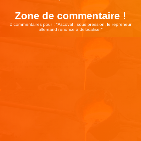
Zone de commentaire !
0 commentaires pour : "
Ascoval : sous pression, le repreneur
allemand renonce à délocaliser
"
Laisser un commentaire
Votre adresse e-mail ne sera pas publiée.
Les champs
obligatoires sont indiqués avec
*
Commentaire
*
Nom
*