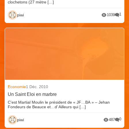
clochetons (27 mètre […]
1
piwi
1039
Economie
1 Déc. 2010
Un Saint Eloi en marbre
C’est Martial Moulin le président de « JF…BA » – Jehan
Fondeurs de Beauce et…d’ Ailleurs qui […]
0
piwi
487