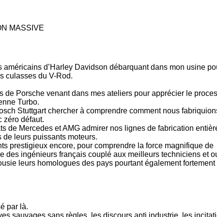
ON MASSIVE
rs américains d
’Harley Davidson
débarquant dans mon usine po
des culasses du V-Rod.
rs de
Porsche
venant dans mes ateliers pour apprécier le proce
yenne Turbo.
osch Stuttgart
chercher à comprendre comment nous fabriquions
 zéro défaut.
ats de
Mercedes et AMG
admirer nos lignes de fabrication entiè
 de leurs puissants moteurs.
nts prestigieux
encore, pour comprendre la force magnifique de
nie des ingénieurs français couplé aux meilleurs techniciens et o
jalousie leurs homologues des pays pourtant également fortement
 par là.
es sauvages sans règles, les discours anti industrie, les incitat