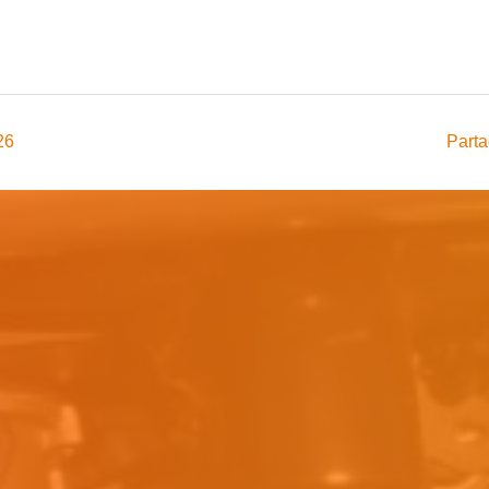
26
Parta