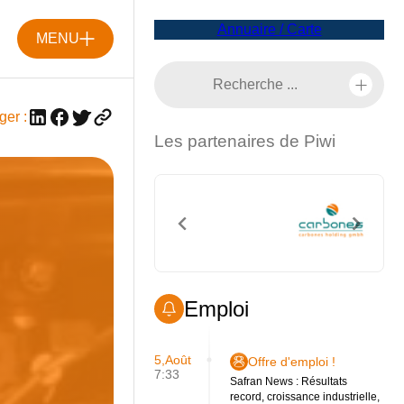
Annuaire / Carte
MENU
ger :
Les partenaires de Piwi
Emploi
5,Août
Offre d'emploi !
7:33
Safran News : Résultats
record, croissance industrielle,