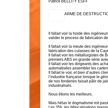
Patrick BELLITY ESFF
ARME DE DESTRUCTI
Il fallait voir la horde des ingénieu
valider le process de fabrication 
Il fallait voir la meute des ingénieu
fabrication des culasses de la Ca
Il fallait voir les métallurgistes de
B
premiers ABS en grande série avec
Il fallait voir les dirigeants des ach
automatisées assembler les carters
Il fallait le voir, et bien d’
autres clie
l’industrie française lorsque le gé
de nos fonderies faisait pâlir de 
industrialisés.
Nous étions les meilleurs.
Mais hélas le dogmatisme est passé
Les 35h, les délocalisations massiv