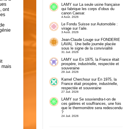
ques
LAMY
sur
La seule usine française
qui fabrique les corps d’obus du
, ont
canon Caesar.
bes
4 Août. 2026
Le Fondu Suisse
sur
Automobile :
 de
virage sur l’aile.
génie
3 Août. 2026
Jean-Claude Louge
sur
FONDERIE
LAVAL Une belle journée placée
sous le signe de la convivialité
31 Juil. 2026
LAMY
sur
En 1975, la France était
it
prospère, industrielle, respectée et
s mais
souveraine
29 Juil. 2026
Kamel Cherchour
sur
En 1975, la
France était prospère, industrielle,
respectée et souveraine
27 Juil. 2026
LAMY
sur
Se souviendra-t-on de
ces galères et souffrances, une fois
que le thermomètre sera redescendu
?
24 Juil. 2026