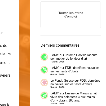
Toutes les offres
d'emploi
ur
Derniers commentaires
ss de
 leurs
LAMY
sur
Jérôme Horville raconte
son métier de fondeur d’art
7 Août. 2026
rement
LAMY
sur
FDB, dernières nouvelles
sur les tests d’obuts
6 Août. 2026
uvriers
Le Fondu Suisse
sur
FDB, dernières
nouvelles sur les tests d’obuts
5 Août. 2026
LAMY
sur
L’usine du Marais a fait
vivre des aciéristes « aux mains
d’or » durant 160 ans.
4 Août. 2026
ions à