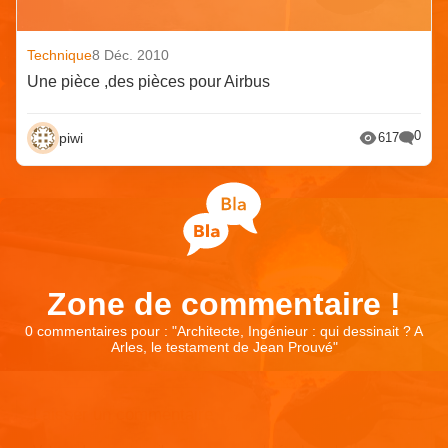
Technique
8 Déc. 2010
Une pièce ,des pièces pour Airbus
0
piwi
617
Zone de commentaire !
0 commentaires pour : "
Architecte, Ingénieur : qui dessinait ? A
Arles, le testament de Jean Prouvé
"
Laisser un commentaire