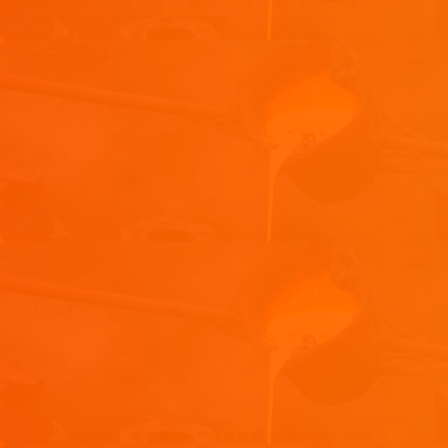
Votre adresse e-mail ne sera pas publiée.
Les champs
obligatoires sont indiqués avec
*
Commentaire
*
Nom
*
E-mail
*
Site web
Enregistrer mon nom, mon e-mail et mon site dans le