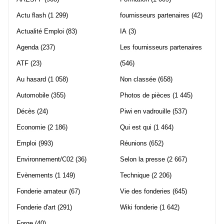
Actu flash
(1 299)
fournisseurs partenaires
(42)
Actualité Emploi
(83)
IA
(3)
Agenda
(237)
Les fournisseurs partenaires
ATF
(23)
(546)
Au hasard
(1 058)
Non classée
(658)
Automobile
(355)
Photos de pièces
(1 445)
Décès
(24)
Piwi en vadrouille
(537)
Economie
(2 186)
Qui est qui
(1 464)
Emploi
(993)
Réunions
(652)
Environnement/C02
(36)
Selon la presse
(2 667)
Evènements
(1 149)
Technique
(2 206)
Fonderie amateur
(67)
Vie des fonderies
(645)
Fonderie d'art
(291)
Wiki fonderie
(1 642)
Forge
(40)