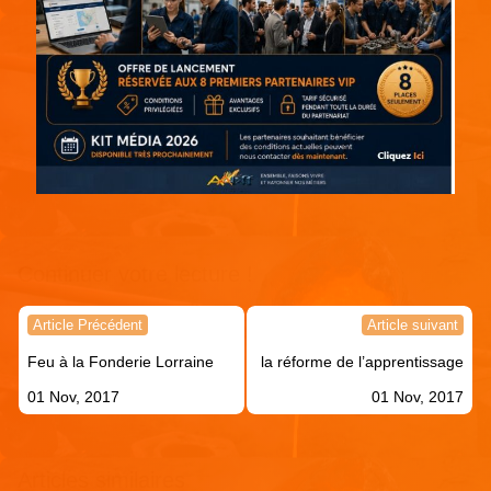
Continuer votre lecture !
Navigation
Article Précédent
Article suivant
de
Feu à la Fonderie Lorraine
la réforme de l’apprentissage
l’article
01 Nov, 2017
01 Nov, 2017
Articles similaires