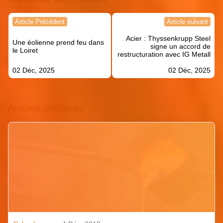
Navigation
Article Précédent
Article suivant
de
Acier : Thyssenkrupp Steel
l’article
Une éolienne prend feu dans
signe un accord de
le Loiret
restructuration avec IG Metall
02 Déc, 2025
02 Déc, 2025
Articles similaires