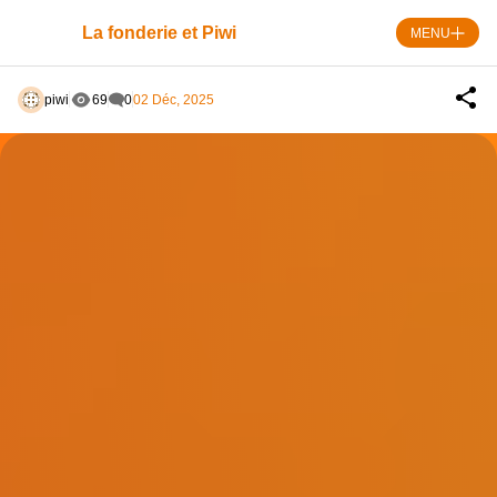
Skip
to
La fonderie et Piwi
MENU
content
piwi
69
0
02 Déc, 2025