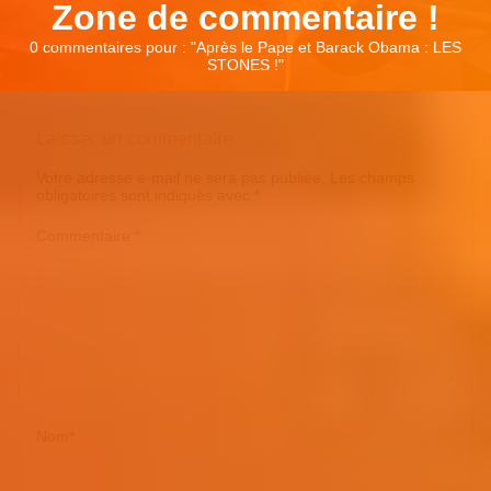
Zone de commentaire !
0 commentaires pour : "
Après le Pape et Barack Obama : LES
STONES !
"
Laisser un commentaire
Votre adresse e-mail ne sera pas publiée.
Les champs
obligatoires sont indiqués avec
*
Commentaire
*
Nom
*