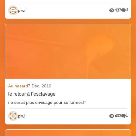
3
piwi
437
Au hasard
7 Déc. 2010
le retour à l’esclavage
ne serait plus envisagé pour se former.fr
1
piwi
403