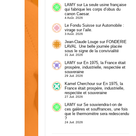
LAMY
sur
La seule usine française
qui fabrique les corps d’obus du
canon Caesar.
4 Août. 2026
Le Fondu Suisse
sur
Automobile :
virage sur l’aile.
3 Août. 2026
Jean-Claude Louge
sur
FONDERIE
LAVAL Une belle journée placée
sous le signe de la convivialité
31 Juil. 2026
LAMY
sur
En 1975, la France était
prospère, industrielle, respectée et
souveraine
29 Juil. 2026
Kamel Cherchour
sur
En 1975, la
France était prospère, industrielle,
respectée et souveraine
27 Juil. 2026
LAMY
sur
Se souviendra-t-on de
ces galères et souffrances, une fois
que le thermomètre sera redescendu
?
24 Juil. 2026