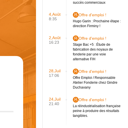
succès commerciaux
4,Août
Offre d'emploi !
8:35
Hugo Garin : Prochaine étape :
direction Firminy !
2,Août
Offre d'emploi !
16:23
Stage Bac +5 : Étude de
fabrication des noyaux de
fonderie par une voie
alternative F/H
28,Juil
Offre d'emploi !
17:06
Offre Emploi / Responsable
Atelier Fonderie chez Gindre
Duchavany
24,Juil
Offre d'emploi !
21:40
La réindustrialisation française
peine à produire des résultats
tangibles.