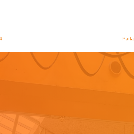
24
Parta