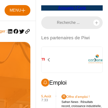
Annuaire / Carte
MENU
ger :
Les partenaires de Piwi
Emploi
5,Août
Offre d'emploi !
7:33
Safran News : Résultats
record, croissance industrielle,