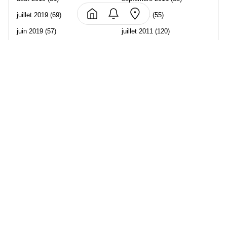
juillet 2019
(69)
août 2011
(55)
juin 2019
(57)
juillet 2011
(120)
mai 2019
(70)
juin 2011
(58)
avril 2019
(106)
mai 2011
(82)
mars 2019
(102)
avril 2011
(70)
février 2019
(95)
mars 2011
(71)
janvier 2019
(73)
février 2011
(65)
décembre 2018
(65)
janvier 2011
(82)
novembre 2018
(107)
décembre 2010
(68)
octobre 2018
(96)
Les partenaire de Piwi