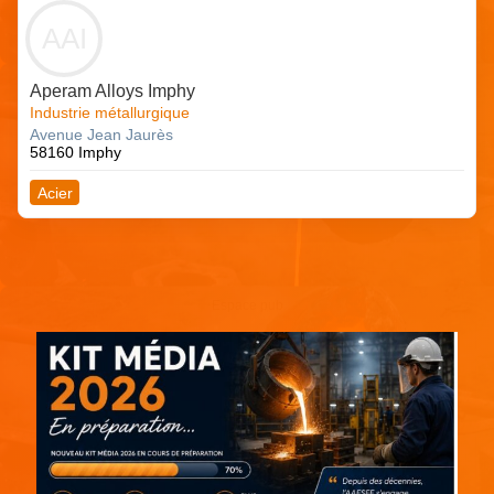
AAI
Aperam Alloys Imphy
Industrie métallurgique
Avenue Jean Jaurès
58160 Imphy
Acier
Espace pub