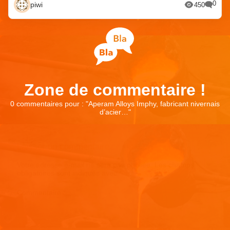
0
piwi
450
Zone de commentaire !
0 commentaires pour : "
Aperam Alloys Imphy, fabricant nivernais
d’acier…
"
Laisser un commentaire
Votre adresse e-mail ne sera pas publiée.
Les champs
obligatoires sont indiqués avec
*
Commentaire
*