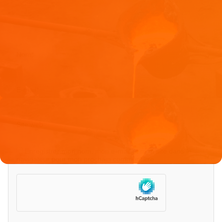
Nom
*
E-mail
*
Site web
Enregistrer mon nom, mon e-mail et mon site dans le
navigateur pour mon prochain commentaire.