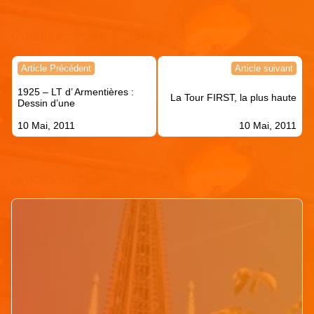
Continuer votre lecture !
Navigation
Article Précédent
Article suivant
de
1925 – LT d’ Armentières :
l’article
La Tour FIRST, la plus haute
Dessin d’une
10 Mai, 2011
10 Mai, 2011
Articles similaires