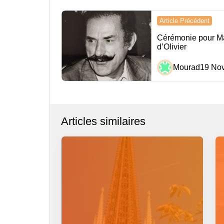
Navigation
Article Précédent
de
Cérémonie pour Ma
d’Olivier
l’article
Mourad
19 Nov
Articles similaires