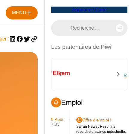
Annuaire / Carte
MENU
ger :
Les partenaires de Piwi
Emploi
5,Août
Offre d'emploi !
7:33
Safran News : Résultats
record, croissance industrielle,