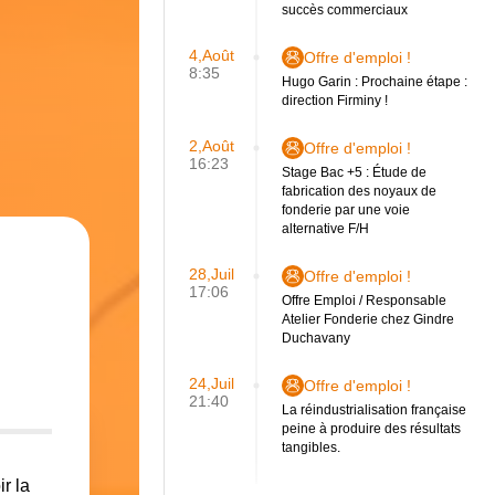
succès commerciaux
4,Août
Offre d'emploi !
8:35
Hugo Garin : Prochaine étape :
direction Firminy !
2,Août
Offre d'emploi !
16:23
Stage Bac +5 : Étude de
fabrication des noyaux de
fonderie par une voie
alternative F/H
28,Juil
Offre d'emploi !
17:06
Offre Emploi / Responsable
Atelier Fonderie chez Gindre
Duchavany
24,Juil
Offre d'emploi !
21:40
La réindustrialisation française
peine à produire des résultats
tangibles.
r la