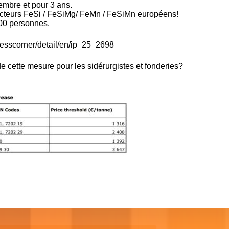
embre et pour 3 ans.
ucteurs FeSi / FeSiMg/ FeMn / FeSiMn européens!
800 personnes.
resscorner/detail/en/ip_25_2698
 cette mesure pour les sidérurgistes et fonderies?