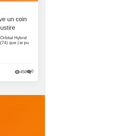
rve un coin
ustire
 Orbital Hybrid
74) que j’ai pu
0
450