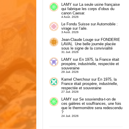
LAMY
sur
La seule usine française
qui fabrique les corps d’obus du
canon Caesar.
4 Août. 2026
Le Fondu Suisse
sur
Automobile :
virage sur l’aile.
3 Août. 2026
Jean-Claude Louge
sur
FONDERIE
LAVAL Une belle journée placée
sous le signe de la convivialité
31 Juil. 2026
LAMY
sur
En 1975, la France était
prospère, industrielle, respectée et
souveraine
29 Juil. 2026
Kamel Cherchour
sur
En 1975, la
France était prospère, industrielle,
respectée et souveraine
27 Juil. 2026
LAMY
sur
Se souviendra-t-on de
ces galères et souffrances, une fois
que le thermomètre sera redescendu
?
24 Juil. 2026