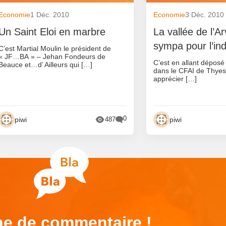
Economie
1 Déc. 2010
Economie
3 Déc. 2010
Un Saint Eloi en marbre
La vallée de l’A
sympa pour l’ind
C’est Martial Moulin le président de
« JF…BA » – Jehan Fondeurs de
C’est en allant déposé
Beauce et…d’ Ailleurs qui […]
dans le CFAI de Thyes(
apprécier […]
0
piwi
piwi
487
e de commentaire !