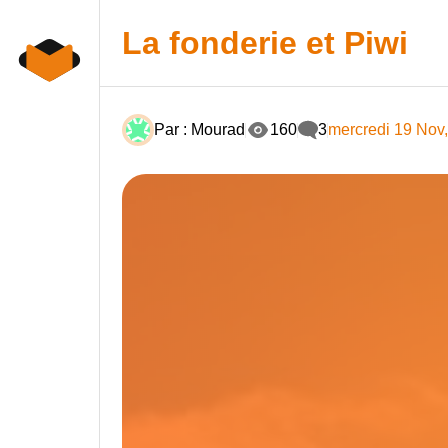
Skip
to
La fonderie et Piwi
content
Par : Mourad
160
3
mercredi 19 Nov