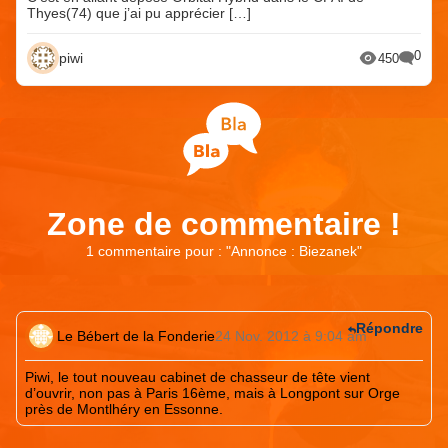
Thyes(74) que j’ai pu apprécier […]
0
piwi
450
Zone de commentaire !
1 commentaire pour : "
Annonce : Biezanek
"
Répondre
Le Bébert de la Fonderie
24 Nov. 2012 à 9:04 am
Piwi, le tout nouveau cabinet de chasseur de tête vient
d’ouvrir, non pas à Paris 16ème, mais à Longpont sur Orge
près de Montlhéry en Essonne.