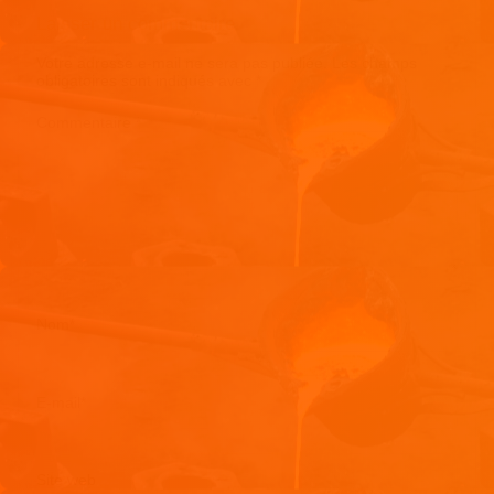
Laisser un commentaire
Votre adresse e-mail ne sera pas publiée.
Les champs
obligatoires sont indiqués avec
*
Commentaire
*
Nom
*
E-mail
*
Site web