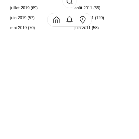
juillet 2019
(69)
août 2011
(55)
juin 2019
(57)
juillet 2011
(120)
mai 2019
(70)
juin 2011
(58)
avril 2019
(106)
mai 2011
(82)
mars 2019
(102)
avril 2011
(70)
février 2019
(95)
mars 2011
(71)
janvier 2019
(73)
février 2011
(65)
décembre 2018
(65)
janvier 2011
(82)
novembre 2018
(107)
décembre 2010
(68)
octobre 2018
(96)
Les partenaire de Piwi