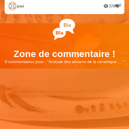
0
piwi
370
Zone de commentaire !
0 commentaires pour : "
Amicale des anciens de la céramique…..
"
Laisser un commentaire
Votre adresse e-mail ne sera pas publiée.
Les champs
obligatoires sont indiqués avec
*
Commentaire
*