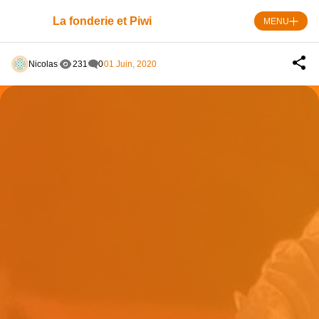
Skip
Panneau de gestion des cookies
to
La fonderie et Piwi
MENU
content
Nicolas
231
0
01 Juin, 2020