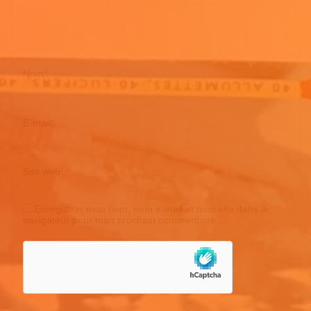
Nom
*
E-mail
*
Site web
Enregistrer mon nom, mon e-mail et mon site dans le
navigateur pour mon prochain commentaire.