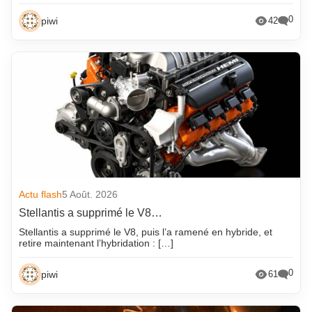
0
piwi
42
Actu flash
5 Août. 2026
Stellantis a supprimé le V8…
Stellantis a supprimé le V8, puis l’a ramené en hybride, et
retire maintenant l’hybridation : […]
0
piwi
61