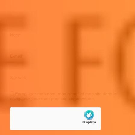
Nom
*
E-mail
*
Site web
Enregistrer mon nom, mon e-mail et mon site dans le
navigateur pour mon prochain commentaire.