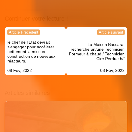
Continuer votre lecture !
Navigation
Article Précédent
Article suivant
de
le chef de l’Etat devrait
l’article
La Maison Baccarat
s’engager pour accélérer
recherche un/une Technicien
nettement la mise en
Formeur à chaud / Technicien
construction de nouveaux
Cire Perdue h/f
réacteurs.
08 Fév, 2022
08 Fév, 2022
Articles similaires