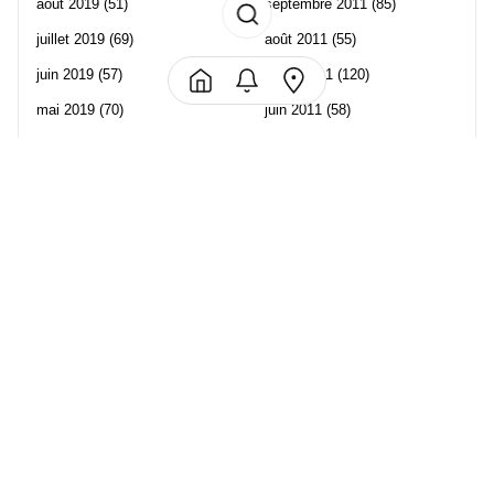
août 2019
(51)
septembre 2011
(85)
juillet 2019
(69)
août 2011
(55)
juin 2019
(57)
juillet 2011
(120)
mai 2019
(70)
juin 2011
(58)
avril 2019
(106)
mai 2011
(82)
mars 2019
(102)
avril 2011
(70)
février 2019
(95)
mars 2011
(71)
janvier 2019
(73)
février 2011
(65)
décembre 2018
(65)
janvier 2011
(82)
novembre 2018
(107)
décembre 2010
(68)
octobre 2018
(96)
Les partenaire de Piwi