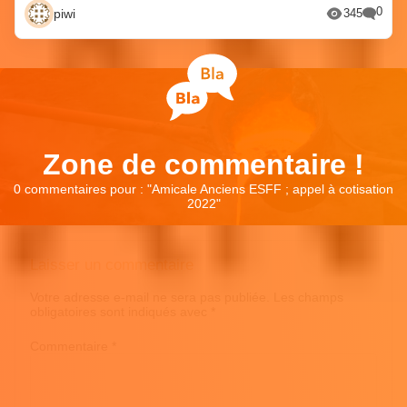
0
piwi
345
Zone de commentaire !
0 commentaires pour : "
Amicale Anciens ESFF ; appel à cotisation
2022
"
Laisser un commentaire
Votre adresse e-mail ne sera pas publiée.
Les champs
obligatoires sont indiqués avec
*
Commentaire
*