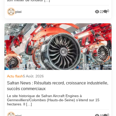
son métier de fondeur […]
0
piwi
22
Actu flash
5 Août. 2026
Safran News : Résultats record, croissance industrielle,
succès commerciaux
Le site historique de Safran Aircraft Engines à
Gennevilliers/Colombes (Hauts-de-Seine) s’étend sur 15
hectares. Il […]
0
piwi
15