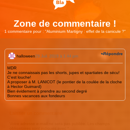
Zone de commentaire !
1 commentaire pour : "
Aluminium Martigny : effet de la canicule ?
"
Répondre
halloween
29 Juil. 2019 à 1:44 pm
MDR
Je ne connaissais pas les shorts, jupes et spartiates de sécu!
C’est louche!
A proposer à M. LANICOT (le pontier de la coulée de la cloche
à Hector Guimard)
Bien évidement à prendre au second degré
Bonnes vacances aux fondeurs
Laisser un commentaire
Votre adresse e-mail ne sera pas publiée.
Les champs
obligatoires sont indiqués avec
*