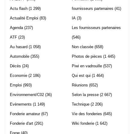
Actu flash
(1 299)
fournisseurs partenaires
(41)
Actualité Emploi
(83)
IA
(3)
Agenda
(237)
Les fournisseurs partenaires
ATF
(23)
(546)
Au hasard
(1 058)
Non classée
(658)
Automobile
(355)
Photos de pièces
(1 445)
Décès
(24)
Piwi en vadrouille
(537)
Economie
(2 186)
Qui est qui
(1 464)
Emploi
(993)
Réunions
(652)
Environnement/C02
(36)
Selon la presse
(2 667)
Evènements
(1 149)
Technique
(2 206)
Fonderie amateur
(67)
Vie des fonderies
(645)
Fonderie d'art
(291)
Wiki fonderie
(1 642)
Forge
(40)