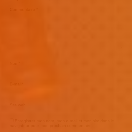
Commentaire
*
Nom
*
E-mail
*
Site web
Enregistrer mon nom, mon e-mail et mon site dans le
navigateur pour mon prochain commentaire.