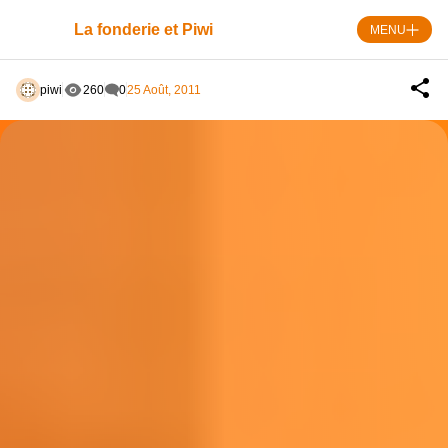
Skip
to
La fonderie et Piwi
MENU
content
piwi
260
0
25 Août, 2011