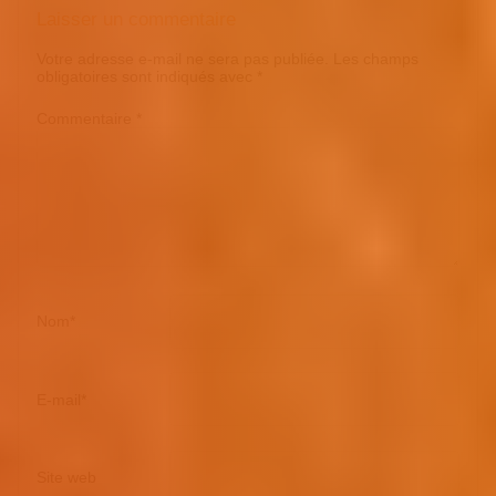
Laisser un commentaire
Votre adresse e-mail ne sera pas publiée.
Les champs
obligatoires sont indiqués avec
*
Commentaire
*
Nom
*
E-mail
*
Site web