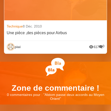
Technique
8 Déc. 2010
Une pièce ,des pièces pour Airbus
0
piwi
617
Zone de commentaire !
0 commentaires pour : "
Alstom passe deux accords au Moyen
Orient
"