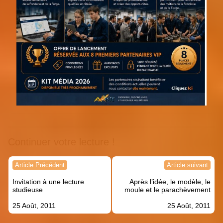
Continuer votre lecture !
Navigation
Article Précédent
Article suivant
de
Invitation à une lecture
Après l’idée, le modèle, le
l’article
studieuse
moule et le parachèvement
25 Août, 2011
25 Août, 2011