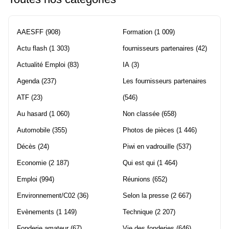
AAESFF
(908)
Formation
(1 009)
Actu flash
(1 303)
fournisseurs partenaires
(42)
Actualité Emploi
(83)
IA
(3)
Agenda
(237)
Les fournisseurs partenaires
ATF
(23)
(546)
Au hasard
(1 060)
Non classée
(658)
Automobile
(355)
Photos de pièces
(1 446)
Décès
(24)
Piwi en vadrouille
(537)
Economie
(2 187)
Qui est qui
(1 464)
Emploi
(994)
Réunions
(652)
Environnement/C02
(36)
Selon la presse
(2 667)
Evènements
(1 149)
Technique
(2 207)
Fonderie amateur
(67)
Vie des fonderies
(646)