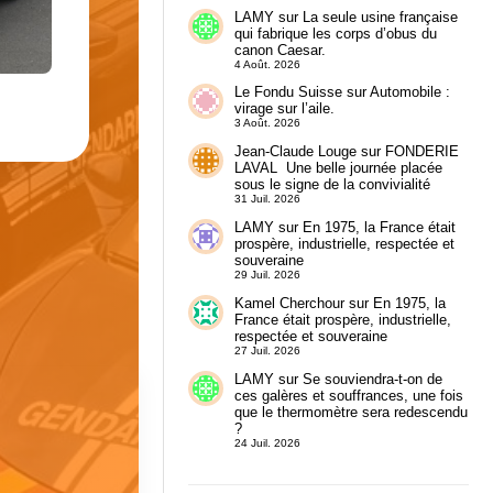
LAMY
sur
La seule usine française
qui fabrique les corps d’obus du
canon Caesar.
4 Août. 2026
Le Fondu Suisse
sur
Automobile :
virage sur l’aile.
3 Août. 2026
Jean-Claude Louge
sur
FONDERIE
LAVAL Une belle journée placée
sous le signe de la convivialité
31 Juil. 2026
LAMY
sur
En 1975, la France était
prospère, industrielle, respectée et
souveraine
29 Juil. 2026
Kamel Cherchour
sur
En 1975, la
France était prospère, industrielle,
respectée et souveraine
27 Juil. 2026
LAMY
sur
Se souviendra-t-on de
ces galères et souffrances, une fois
que le thermomètre sera redescendu
?
24 Juil. 2026