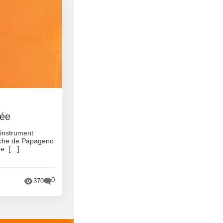
tée
 instrument
oche de Papageno
ée. […]
0
370