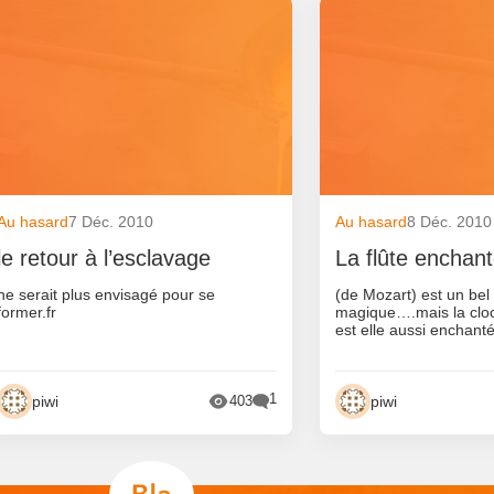
Au hasard
7 Déc. 2010
Au hasard
8 Déc. 2010
le retour à l’esclavage
La flûte enchan
ne serait plus envisagé pour se
(de Mozart) est un bel
former.fr
magique….mais la cl
est elle aussi enchant
1
piwi
piwi
403