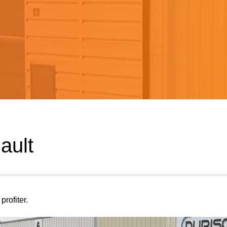
ault
rofiter.