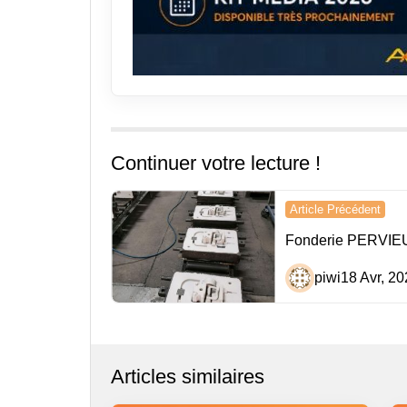
Continuer votre lecture !
Navigation
Article Précédent
de
Fonderie PERVIE
l’article
piwi
18 Avr, 20
Articles similaires