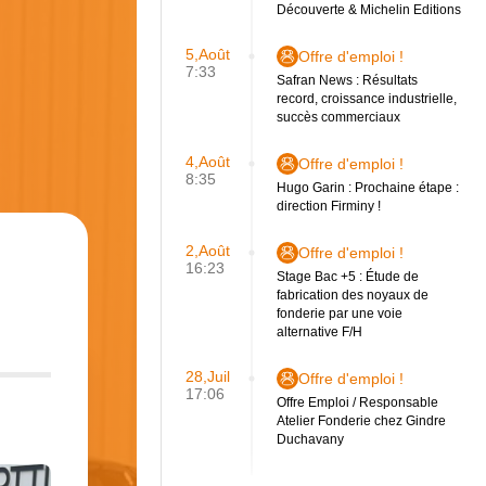
Découverte & Michelin Editions
5,Août
Offre d'emploi !
7:33
Safran News : Résultats
record, croissance industrielle,
succès commerciaux
4,Août
Offre d'emploi !
8:35
Hugo Garin : Prochaine étape :
direction Firminy !
2,Août
Offre d'emploi !
16:23
Stage Bac +5 : Étude de
fabrication des noyaux de
fonderie par une voie
alternative F/H
28,Juil
Offre d'emploi !
17:06
Offre Emploi / Responsable
Atelier Fonderie chez Gindre
Duchavany