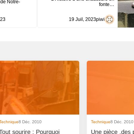
 de Notre-
fonte…
023
19 Juil, 2023
piwi
Technique
8 Déc. 2010
Technique
8 Déc. 2010
Tout sourire : Pourquoi
Une pièce ,des 