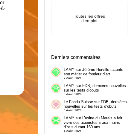
ger
-à-
Toutes les offres
d'emploi
Derniers commentaires
LAMY
sur
Jérôme Horville raconte
son métier de fondeur d’art
7 Août. 2026
LAMY
sur
FDB, dernières nouvelles
sur les tests d’obuts
6 Août. 2026
Le Fondu Suisse
sur
FDB, dernières
nouvelles sur les tests d’obuts
5 Août. 2026
LAMY
sur
L’usine du Marais a fait
vivre des aciéristes « aux mains
d’or » durant 160 ans.
4 Août. 2026