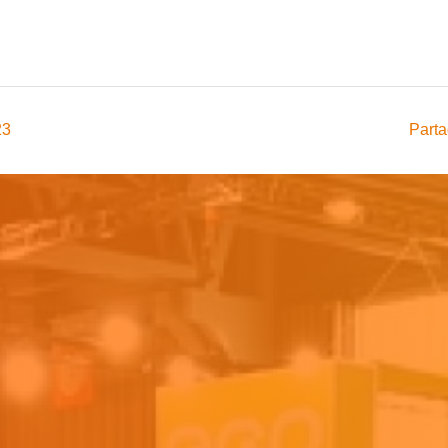
23
Parta