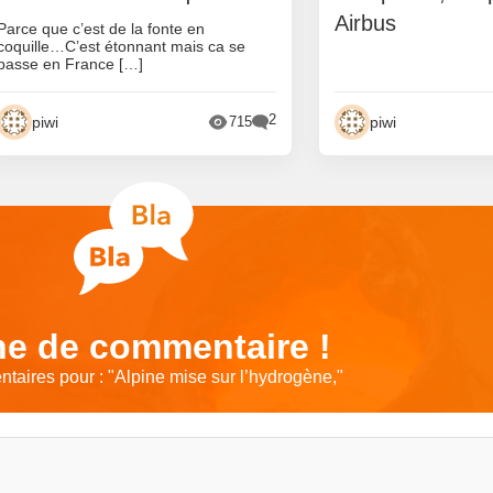
Airbus
Parce que c’est de la fonte en
coquille…C’est étonnant mais ca se
passe en France […]
2
piwi
piwi
715
e de commentaire !
taires pour : "
Alpine mise sur l’hydrogène,
"