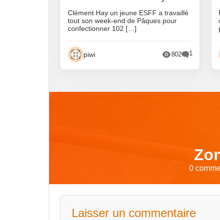
Clément Hay un jeune ESFF a travaillé
tout son week-end de Pâques pour
confectionner 102 […]
1
piwi
802
Zon
0 commen
Laisser un commentaire