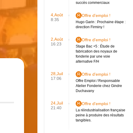
succès commerciaux
4,Août
Offre d'emploi !
8:35
Hugo Garin : Prochaine étape :
direction Firminy !
2,Août
Offre d'emploi !
16:23
Stage Bac +5 : Étude de
fabrication des noyaux de
fonderie par une voie
alternative F/H
28,Juil
Offre d'emploi !
17:06
Offre Emploi / Responsable
Atelier Fonderie chez Gindre
Duchavany
24,Juil
Offre d'emploi !
21:40
La réindustrialisation française
peine à produire des résultats
tangibles.