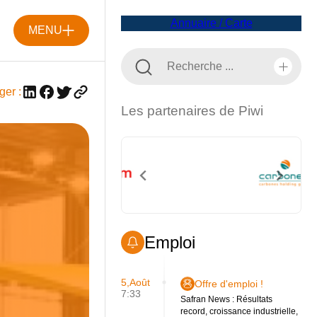
Annuaire / Carte
MENU
ger :
Les partenaires de Piwi
Emploi
5,Août
Offre d'emploi !
7:33
Safran News : Résultats
record, croissance industrielle,