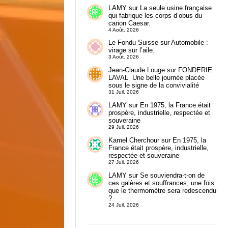
LAMY
sur
La seule usine française
qui fabrique les corps d’obus du
canon Caesar.
4 Août. 2026
Le Fondu Suisse
sur
Automobile :
virage sur l’aile.
3 Août. 2026
Jean-Claude Louge
sur
FONDERIE
LAVAL Une belle journée placée
sous le signe de la convivialité
31 Juil. 2026
LAMY
sur
En 1975, la France était
prospère, industrielle, respectée et
souveraine
29 Juil. 2026
Kamel Cherchour
sur
En 1975, la
France était prospère, industrielle,
respectée et souveraine
27 Juil. 2026
LAMY
sur
Se souviendra-t-on de
ces galères et souffrances, une fois
que le thermomètre sera redescendu
?
24 Juil. 2026