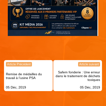
Continuer votre lecture !
Navigation
Article Précédent
Article suivant
de
Safem fonderie : Une erreur
l’article
Remise de médailles du
dans le traitement de déchets
travail à l’usine PSA
toxiques
05 Déc, 2019
05 Déc, 2019
Articles similaires