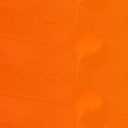
Votre adresse e-mail ne sera pas publiée.
Les champs
obligatoires sont indiqués avec
*
Commentaire
*
Nom
*
E-mail
*
Site web