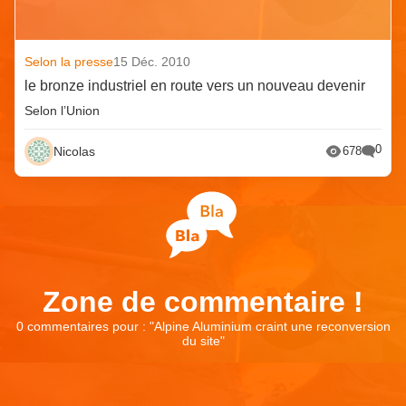
Selon la presse
15 Déc. 2010
le bronze industriel en route vers un nouveau devenir
Selon l’Union
0
Nicolas
678
Zone de commentaire !
0 commentaires pour : "
Alpine Aluminium craint une reconversion
du site
"
Laisser un commentaire