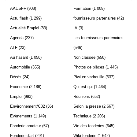
AAESFF
(908)
Formation
(1 009)
Actu flash
(1 299)
fournisseurs partenaires
(42)
Actualité Emploi
(83)
IA
(3)
Agenda
(237)
Les fournisseurs partenaires
ATF
(23)
(546)
Au hasard
(1 058)
Non classée
(658)
Automobile
(355)
Photos de pièces
(1 445)
Décès
(24)
Piwi en vadrouille
(537)
Economie
(2 186)
Qui est qui
(1 464)
Emploi
(993)
Réunions
(652)
Environnement/C02
(36)
Selon la presse
(2 667)
Evènements
(1 149)
Technique
(2 206)
Fonderie amateur
(67)
Vie des fonderies
(645)
Fonderie d'art
(291)
Wiki fonderie
(1 642)