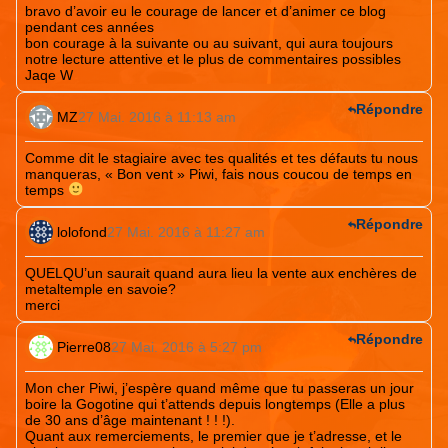
bravo d’avoir eu le courage de lancer et d’animer ce blog
pendant ces années
bon courage à la suivante ou au suivant, qui aura toujours
notre lecture attentive et le plus de commentaires possibles
Jaqe W
Répondre
MZ
27 Mai. 2016 à 11:13 am
Comme dit le stagiaire avec tes qualités et tes défauts tu nous
manqueras, « Bon vent » Piwi, fais nous coucou de temps en
temps
Répondre
lolofond
27 Mai. 2016 à 11:27 am
QUELQU’un saurait quand aura lieu la vente aux enchères de
metaltemple en savoie?
merci
Répondre
Pierre08
27 Mai. 2016 à 5:27 pm
Mon cher Piwi, j’espère quand même que tu passeras un jour
boire la Gogotine qui t’attends depuis longtemps (Elle a plus
de 30 ans d’âge maintenant ! ! !).
Quant aux remerciements, le premier que je t’adresse, et le