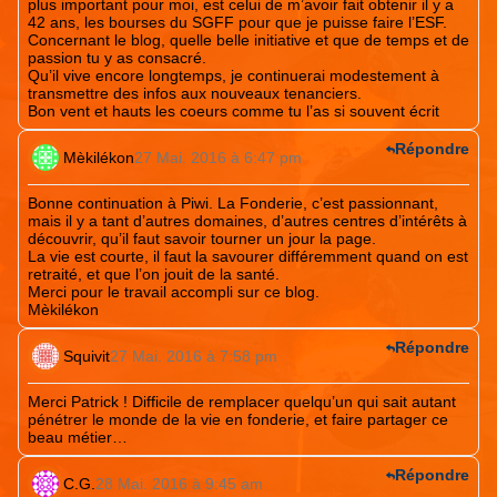
plus important pour moi, est celui de m’avoir fait obtenir il y a
42 ans, les bourses du SGFF pour que je puisse faire l’ESF.
Concernant le blog, quelle belle initiative et que de temps et de
passion tu y as consacré.
Qu’il vive encore longtemps, je continuerai modestement à
transmettre des infos aux nouveaux tenanciers.
Bon vent et hauts les coeurs comme tu l’as si souvent écrit
Répondre
Mèkilékon
27 Mai. 2016 à 6:47 pm
Bonne continuation à Piwi. La Fonderie, c’est passionnant,
mais il y a tant d’autres domaines, d’autres centres d’intérêts à
découvrir, qu’il faut savoir tourner un jour la page.
La vie est courte, il faut la savourer différemment quand on est
retraité, et que l’on jouit de la santé.
Merci pour le travail accompli sur ce blog.
Mèkilékon
Répondre
Squivit
27 Mai. 2016 à 7:58 pm
Merci Patrick ! Difficile de remplacer quelqu’un qui sait autant
pénétrer le monde de la vie en fonderie, et faire partager ce
beau métier…
Répondre
C.G.
28 Mai. 2016 à 9:45 am