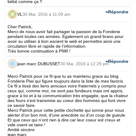
bébé comme ça !!
Répondre
VL
30 Mai. 2016 à 11:09 am
Cher Patrick,
Merci de nous avoir fait partager ta passion de la Fonderie
pendant toutes ces années. Egalement un grand bravo pour
avoir su utiliser à bon escient le web et permettre ainsi une
circulation libre et rapide de l’information.
Très bonne continuation à PIWI !
Répondre
jean marc DUBUSSET
30 Mai. 2016 à 12:29 pm
Merci Patrick pour ce fil que tu as maintenu grace au blog
Fonderie Piwi qui figure toujours dans la liste de mes favoris.
Ce fil a tissé des liens amicaux voire fraternels y compris pour
ceux qui, comme moi, ne sont pas fondeurs mais ont appris,
grace à toi et à ta communication très engagée, que la chaleur
des fours s’est transmise au coeur des hommes qui font vivre
ce savoir faire.
Merci Patrick pour cette petite clochette qui sonne pour nous
alerter d’un bon mot, d’une anecdote ou d’un coup de gueule.
Et que ceux qui n’ont rien à dire car leur coeur est creux et
vide osent se taire !
Amitié sincère
jean marc