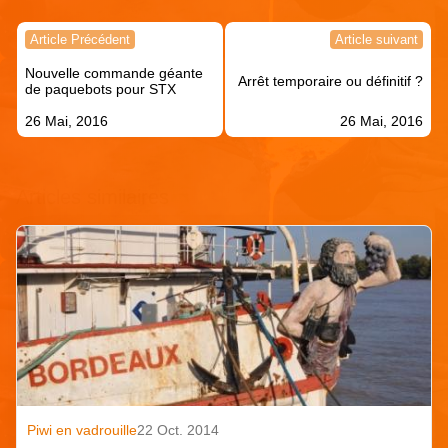
Navigation
Article Précédent
Article suivant
de
Nouvelle commande géante
l’article
Arrêt temporaire ou définitif ?
de paquebots pour STX
26 Mai, 2016
26 Mai, 2016
Articles similaires
Piwi en vadrouille
22 Oct. 2014