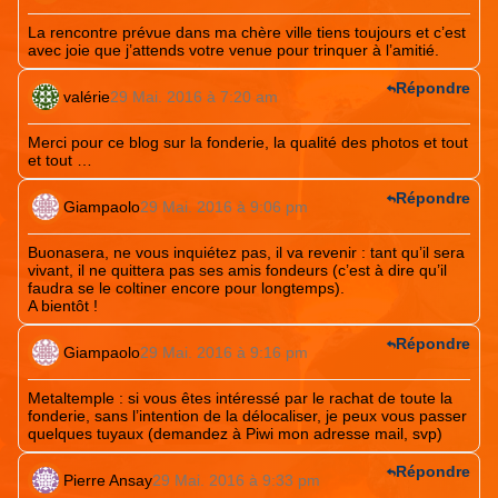
La rencontre prévue dans ma chère ville tiens toujours et c’est
avec joie que j’attends votre venue pour trinquer à l’amitié.
Répondre
valérie
29 Mai. 2016 à 7:20 am
Merci pour ce blog sur la fonderie, la qualité des photos et tout
et tout …
Répondre
Giampaolo
29 Mai. 2016 à 9:06 pm
Buonasera, ne vous inquiétez pas, il va revenir : tant qu’il sera
vivant, il ne quittera pas ses amis fondeurs (c’est à dire qu’il
faudra se le coltiner encore pour longtemps).
A bientôt !
Répondre
Giampaolo
29 Mai. 2016 à 9:16 pm
Metaltemple : si vous êtes intéressé par le rachat de toute la
fonderie, sans l’intention de la délocaliser, je peux vous passer
quelques tuyaux (demandez à Piwi mon adresse mail, svp)
Répondre
Pierre Ansay
29 Mai. 2016 à 9:33 pm