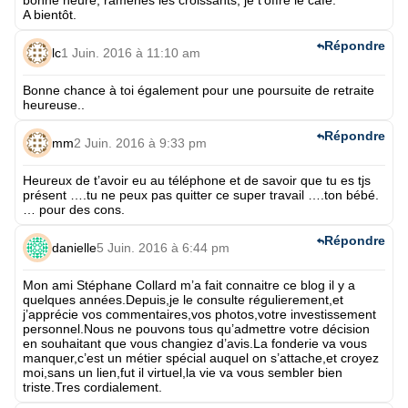
A bientôt.
Répondre
lc
1 Juin. 2016 à 11:10 am
Bonne chance à toi également pour une poursuite de retraite
heureuse..
Répondre
mm
2 Juin. 2016 à 9:33 pm
Heureux de t’avoir eu au téléphone et de savoir que tu es tjs
présent ….tu ne peux pas quitter ce super travail ….ton bébé.
… pour des cons.
Répondre
danielle
5 Juin. 2016 à 6:44 pm
Mon ami Stéphane Collard m’a fait connaitre ce blog il y a
quelques années.Depuis,je le consulte régulierement,et
j’apprécie vos commentaires,vos photos,votre investissement
personnel.Nous ne pouvons tous qu’admettre votre décision
en souhaitant que vous changiez d’avis.La fonderie va vous
manquer,c’est un métier spécial auquel on s’attache,et croyez
moi,sans un lien,fut il virtuel,la vie va vous sembler bien
triste.Tres cordialement.