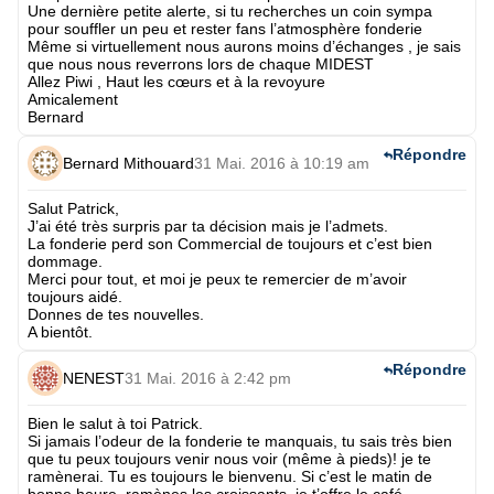
Une dernière petite alerte, si tu recherches un coin sympa
pour souffler un peu et rester fans l’atmosphère fonderie
Même si virtuellement nous aurons moins d’échanges , je sais
que nous nous reverrons lors de chaque MIDEST
Allez Piwi , Haut les cœurs et à la revoyure
Amicalement
Bernard
Répondre
Bernard Mithouard
31 Mai. 2016 à 10:19 am
Salut Patrick,
J’ai été très surpris par ta décision mais je l’admets.
La fonderie perd son Commercial de toujours et c’est bien
dommage.
Merci pour tout, et moi je peux te remercier de m’avoir
toujours aidé.
Donnes de tes nouvelles.
A bientôt.
Répondre
NENEST
31 Mai. 2016 à 2:42 pm
Bien le salut à toi Patrick.
Si jamais l’odeur de la fonderie te manquais, tu sais très bien
que tu peux toujours venir nous voir (même à pieds)! je te
ramènerai. Tu es toujours le bienvenu. Si c’est le matin de
bonne heure, ramènes les croissants, je t’offre le café.