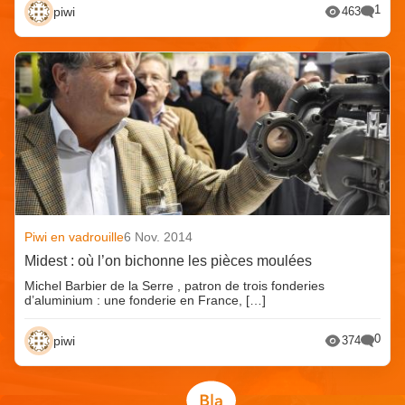
1
piwi
463
Piwi en vadrouille
6 Nov. 2014
Midest : où l’on bichonne les pièces moulées
Michel Barbier de la Serre , patron de trois fonderies
d’aluminium : une fonderie en France, […]
0
piwi
374