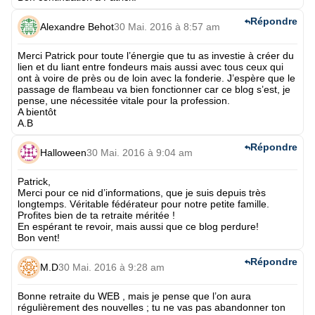
Répondre
Alexandre Behot
30 Mai. 2016 à 8:57 am
Merci Patrick pour toute l’énergie que tu as investie à créer du
lien et du liant entre fondeurs mais aussi avec tous ceux qui
ont à voire de près ou de loin avec la fonderie. J’espère que le
passage de flambeau va bien fonctionner car ce blog s’est, je
pense, une nécessitée vitale pour la profession.
A bientôt
A.B
Répondre
Halloween
30 Mai. 2016 à 9:04 am
Patrick,
Merci pour ce nid d’informations, que je suis depuis très
longtemps. Véritable fédérateur pour notre petite famille.
Profites bien de ta retraite méritée !
En espérant te revoir, mais aussi que ce blog perdure!
Bon vent!
Répondre
M.D
30 Mai. 2016 à 9:28 am
Bonne retraite du WEB , mais je pense que l’on aura
régulièrement des nouvelles ; tu ne vas pas abandonner ton