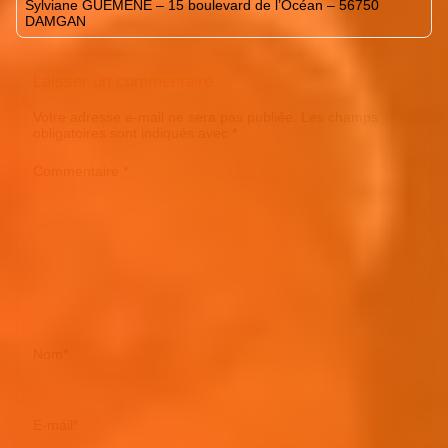
Sylviane GUEMENE – 15 boulevard de l’Océan – 56750
DAMGAN
Laisser un commentaire
Votre adresse e-mail ne sera pas publiée.
Les champs
obligatoires sont indiqués avec
*
Commentaire
*
Nom
*
E-mail
*