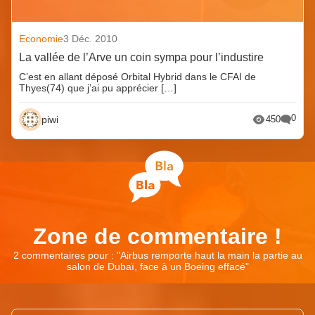
Economie
3 Déc. 2010
La vallée de l’Arve un coin sympa pour l’industire
C’est en allant déposé Orbital Hybrid dans le CFAI de
Thyes(74) que j’ai pu apprécier […]
0
piwi
450
Zone de commentaire !
2 commentaires pour : "
Airbus remporte haut la main la partie au
salon de Dubaï, face à un Boeing effacé
"