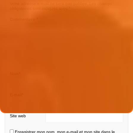
Votre adresse e-mail ne sera pas publiée.
Les champs
obligatoires sont indiqués avec
*
Commentaire
*
Nom
*
E-mail
*
Site web
Enregistrer mon nom, mon e-mail et mon site dans le