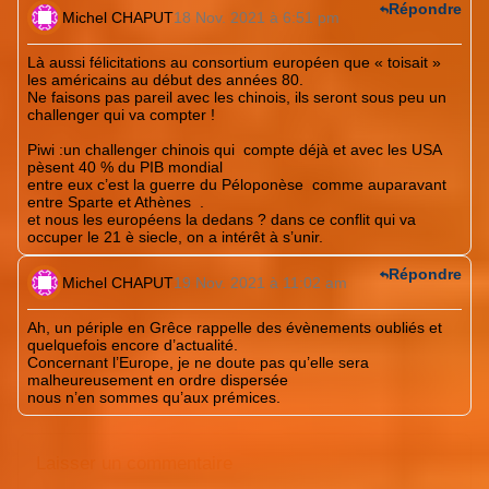
Répondre
Michel CHAPUT
18 Nov. 2021 à 6:51 pm
Là aussi félicitations au consortium européen que « toisait »
les américains au début des années 80.
Ne faisons pas pareil avec les chinois, ils seront sous peu un
challenger qui va compter !
Piwi :
un challenger chinois qui compte déjà et avec les USA
pèsent 40 % du PIB mondial
entre eux c’est la guerre du Péloponèse comme auparavant
entre Sparte et Athènes .
et nous les européens la dedans ? dans ce conflit qui va
occuper le 21 è siecle, on a intérêt à s’unir.
Répondre
Michel CHAPUT
19 Nov. 2021 à 11:02 am
Ah, un périple en Grêce rappelle des évènements oubliés et
quelquefois encore d’actualité.
Concernant l’Europe, je ne doute pas qu’elle sera
malheureusement en ordre dispersée
nous n’en sommes qu’aux prémices.
Laisser un commentaire