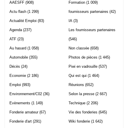
AAESFF
(908)
Formation
(1 009)
Actu flash
(1 299)
fournisseurs partenaires
(42)
Actualité Emploi
(83)
IA
(3)
Agenda
(237)
Les fournisseurs partenaires
ATF
(23)
(546)
Au hasard
(1 058)
Non classée
(658)
Automobile
(355)
Photos de pièces
(1 445)
Décès
(24)
Piwi en vadrouille
(537)
Economie
(2 186)
Qui est qui
(1 464)
Emploi
(993)
Réunions
(652)
Environnement/C02
(36)
Selon la presse
(2 667)
Evènements
(1 149)
Technique
(2 206)
Fonderie amateur
(67)
Vie des fonderies
(645)
Fonderie d'art
(291)
Wiki fonderie
(1 642)