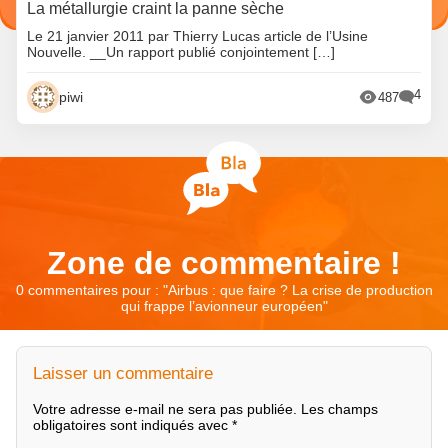
La métallurgie craint la panne sèche
Le 21 janvier 2011 par Thierry Lucas article de l’Usine
Nouvelle. __Un rapport publié conjointement […]
4
piwi
487
Zone de commentaire !
0 commentaires pour : "
Airbus : que faire ? La crise de production
qui frappe l’avionneur européen
"
Laisser un commentaire
Votre adresse e-mail ne sera pas publiée.
Les champs
obligatoires sont indiqués avec
*