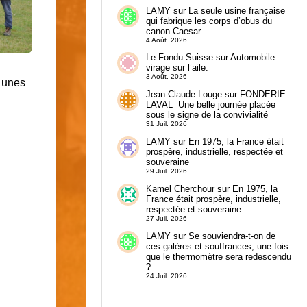
LAMY
sur
La seule usine française
qui fabrique les corps d’obus du
canon Caesar.
4 Août. 2026
Le Fondu Suisse
sur
Automobile :
virage sur l’aile.
3 Août. 2026
t unes
Jean-Claude Louge
sur
FONDERIE
LAVAL Une belle journée placée
sous le signe de la convivialité
31 Juil. 2026
LAMY
sur
En 1975, la France était
prospère, industrielle, respectée et
souveraine
29 Juil. 2026
Kamel Cherchour
sur
En 1975, la
France était prospère, industrielle,
respectée et souveraine
27 Juil. 2026
LAMY
sur
Se souviendra-t-on de
ces galères et souffrances, une fois
que le thermomètre sera redescendu
?
24 Juil. 2026