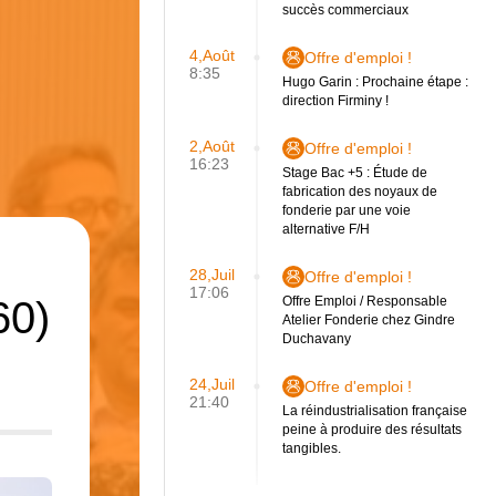
succès commerciaux
4,Août
Offre d'emploi !
8:35
Hugo Garin : Prochaine étape :
direction Firminy !
2,Août
Offre d'emploi !
16:23
Stage Bac +5 : Étude de
fabrication des noyaux de
fonderie par une voie
alternative F/H
28,Juil
Offre d'emploi !
17:06
60)
Offre Emploi / Responsable
Atelier Fonderie chez Gindre
Duchavany
24,Juil
Offre d'emploi !
21:40
La réindustrialisation française
peine à produire des résultats
tangibles.