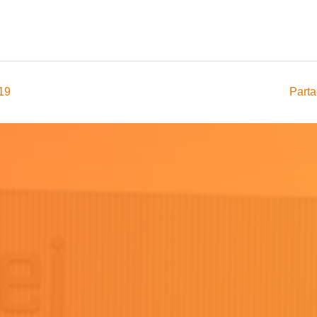
019
Parta