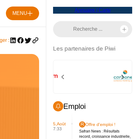
Annuaire / Carte
MENU
ger :
Les partenaires de Piwi
Emploi
5,Août
Offre d'emploi !
7:33
Safran News : Résultats
record, croissance industrielle,