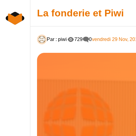
Skip
to
La fonderie et Piwi
content
Par : piwi
729
0
vendredi 29 Nov, 2