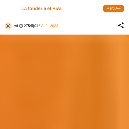
Skip
to
La fonderie et Piwi
MENU
content
piwi
275
0
16 Août, 2022