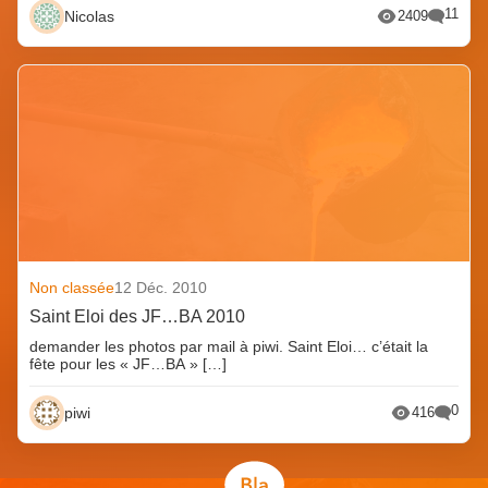
11
Nicolas
2409
Non classée
12 Déc. 2010
Saint Eloi des JF…BA 2010
demander les photos par mail à piwi. Saint Eloi… c’était la
fête pour les « JF…BA » […]
0
piwi
416