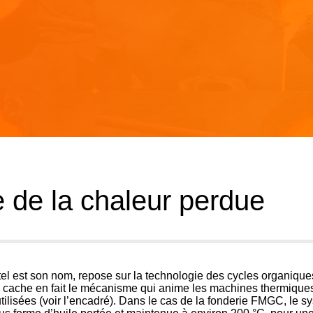
e de la chaleur perdue
, tel est son nom, repose sur la technologie des cycles organiqu
i cache en fait le mécanisme qui anime les machines thermique
lisées (voir l’encadré). Dans le cas de la fonderie FMGC, le s