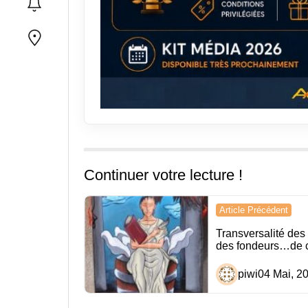
Continuer votre lecture !
Navigation
Article Précédent
de
Transversalité de
des fondeurs…de c
l’article
piwi
04 Mai, 2