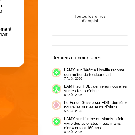
e
o-
ar
Toutes les offres
d'emploi
rement
rait
Derniers commentaires
LAMY
sur
Jérôme Horville raconte
son métier de fondeur d’art
7 Août. 2026
LAMY
sur
FDB, dernières nouvelles
sur les tests d’obuts
6 Août. 2026
Le Fondu Suisse
sur
FDB, dernières
nouvelles sur les tests d’obuts
5 Août. 2026
LAMY
sur
L’usine du Marais a fait
vivre des aciéristes « aux mains
d’or » durant 160 ans.
4 Août. 2026