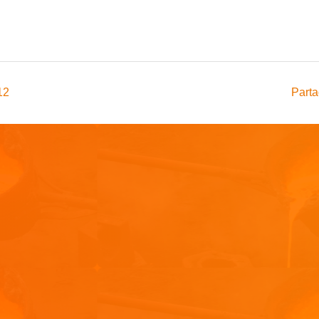
12
Parta