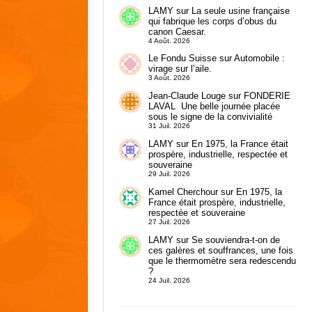
LAMY
sur
La seule usine française
qui fabrique les corps d’obus du
canon Caesar.
4 Août. 2026
Le Fondu Suisse
sur
Automobile :
virage sur l’aile.
3 Août. 2026
Jean-Claude Louge
sur
FONDERIE
LAVAL Une belle journée placée
sous le signe de la convivialité
31 Juil. 2026
LAMY
sur
En 1975, la France était
prospère, industrielle, respectée et
souveraine
29 Juil. 2026
Kamel Cherchour
sur
En 1975, la
France était prospère, industrielle,
respectée et souveraine
27 Juil. 2026
LAMY
sur
Se souviendra-t-on de
ces galères et souffrances, une fois
que le thermomètre sera redescendu
?
24 Juil. 2026