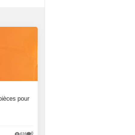
pièces pour
0
616