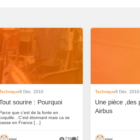
Technique
8 Déc. 2010
Technique
8 Déc. 2010
Tout sourire : Pourquoi
Une pièce ,des 
Airbus
Parce que c’est de la fonte en
coquille…C’est étonnant mais ca se
passe en France […]
2
piwi
piwi
716