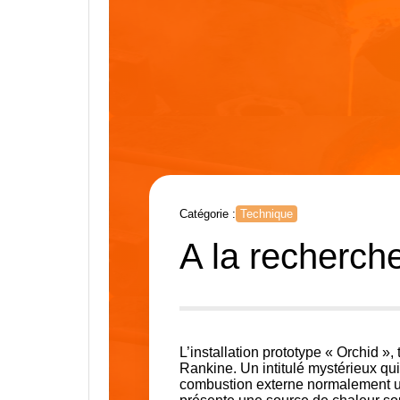
Catégorie :
Technique
A la recherch
L’installation prototype « Orchid »
Rankine. Un intitulé mystérieux qu
combustion externe normalement uti