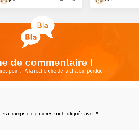
e de commentaire !
es pour : "
A la recherche de la chaleur perdue
"
Les champs obligatoires sont indiqués avec
*