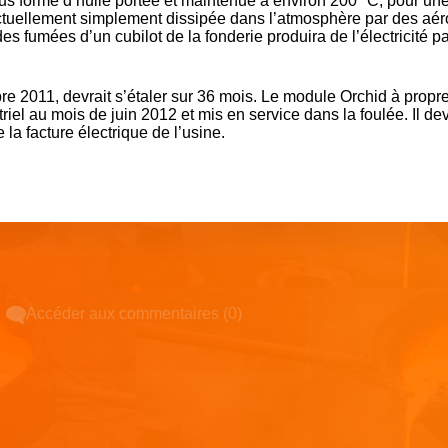
s forme d’huile portée et maintenue à environ 200 °C, pour un
tuellement simplement dissipée dans l’atmosphère par des aér
es fumées d’un cubilot de la fonderie produira de l’électricité p
bre 2011, devrait s’étaler sur 36 mois. Le module Orchid à prop
striel au mois de juin 2012 et mis en service dans la foulée. Il dev
la facture électrique de l’usine.
Accéder aux commentaires (0)