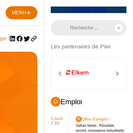
Annuaire / Carte
MENU
ger :
Les partenaires de Piwi
Emploi
5,Août
Offre d'emploi !
7:33
Safran News : Résultats
record, croissance industrielle,