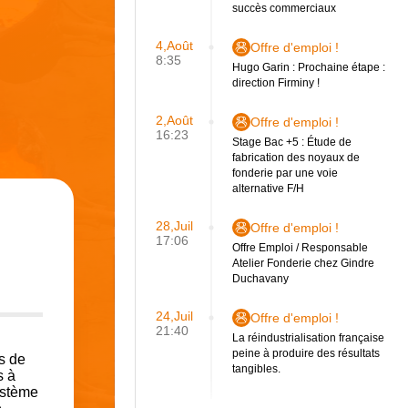
succès commerciaux
4,Août
Offre d'emploi !
8:35
Hugo Garin : Prochaine étape :
direction Firminy !
2,Août
Offre d'emploi !
16:23
Stage Bac +5 : Étude de
fabrication des noyaux de
fonderie par une voie
alternative F/H
28,Juil
Offre d'emploi !
17:06
Offre Emploi / Responsable
Atelier Fonderie chez Gindre
Duchavany
24,Juil
Offre d'emploi !
21:40
La réindustrialisation française
peine à produire des résultats
es de
tangibles.
s à
ystème