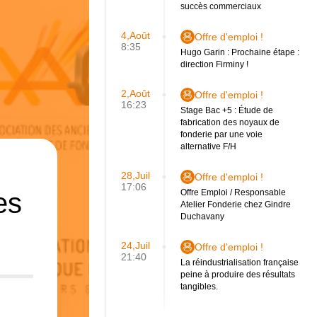
succès commerciaux
4,Août
Offre d'emploi !
8:35
Hugo Garin : Prochaine étape :
direction Firminy !
2,Août
Offre d'emploi !
16:23
Stage Bac +5 : Étude de
fabrication des noyaux de
fonderie par une voie
alternative F/H
28,Juil
Offre d'emploi !
17:06
es
Offre Emploi / Responsable
Atelier Fonderie chez Gindre
Duchavany
24,Juil
Offre d'emploi !
21:40
La réindustrialisation française
peine à produire des résultats
tangibles.