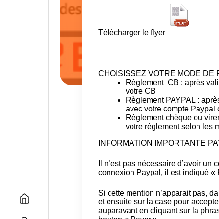
Télécharger le flyer
C
H
O
I
S
I
S
S
E
Z
V
O
T
R
E
M
O
D
E
D
E
Règlement CB
: après val
votre CB
Règlement PAYPAL
: aprè
avec votre compte Paypal 
Règlement chèque ou vire
votre règlement selon les 
INFORMATION IMPORTANTE PA
Il n’est pas nécessaire d’avoir un 
connexion Paypal, il est indiqué «
Si cette mention n’apparait pas, da
et ensuite sur la case pour accept
auparavant en cliquant sur la phras