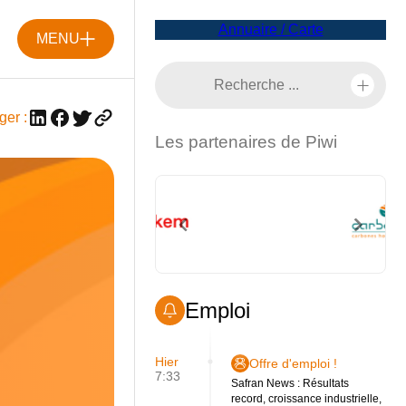
Annuaire / Carte
MENU
ger :
Les partenaires de Piwi
Emploi
Hier
Offre d'emploi !
7:33
Safran News : Résultats
record, croissance industrielle,