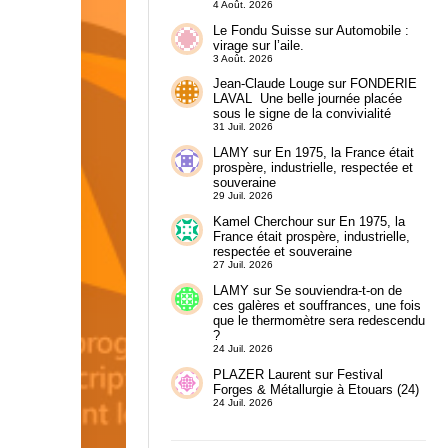
4 Août. 2026
Le Fondu Suisse
sur
Automobile :
virage sur l’aile.
3 Août. 2026
Jean-Claude Louge
sur
FONDERIE
LAVAL Une belle journée placée
sous le signe de la convivialité
31 Juil. 2026
LAMY
sur
En 1975, la France était
prospère, industrielle, respectée et
souveraine
29 Juil. 2026
Kamel Cherchour
sur
En 1975, la
France était prospère, industrielle,
respectée et souveraine
27 Juil. 2026
LAMY
sur
Se souviendra-t-on de
ces galères et souffrances, une fois
que le thermomètre sera redescendu
?
24 Juil. 2026
PLAZER Laurent
sur
Festival
Forges & Métallurgie à Etouars (24)
24 Juil. 2026