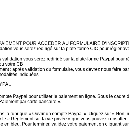
P
A
I
E
M
E
N
T
P
O
U
R
A
C
C
E
D
E
R
A
U
F
O
R
M
U
L
A
I
R
E
D
‘
I
N
S
C
R
I
P
T
idation vous serez redirigé sur la plate-forme CIC pour régler av
s validation vous serez redirigé sur la plate-forme Paypal pour r
ou votre CB
ment
: après validation du formulaire, vous devrez nous faire pa
modalités indiquées
YPAL
compte Paypal pour utiliser le paiement en ligne. Sous le cadre 
 Paiement par carte bancaire ».
ns la rubrique « Ouvrir un compte Paypal », cliquez sur « Non, 
er le « Règlement sur la vie privée » que vous pouvez consulter
e en bleu. Pour terminer, validez votre paiement en cliquant sur