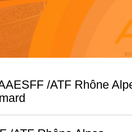
e AAESFF /ATF Rhône Alp
imard