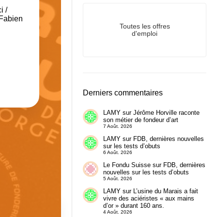
i
/
Fabien
Toutes les offres
d'emploi
Derniers commentaires
LAMY
sur
Jérôme Horville raconte
son métier de fondeur d’art
7 Août. 2026
LAMY
sur
FDB, dernières nouvelles
sur les tests d’obuts
6 Août. 2026
Le Fondu Suisse
sur
FDB, dernières
nouvelles sur les tests d’obuts
5 Août. 2026
LAMY
sur
L’usine du Marais a fait
vivre des aciéristes « aux mains
d’or » durant 160 ans.
4 Août. 2026