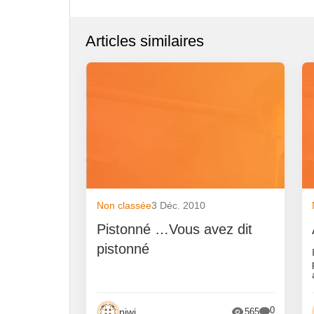
Articles similaires
Non classée
3 Déc. 2010
Pistonné …Vous avez dit
pistonné
0
piwi
565