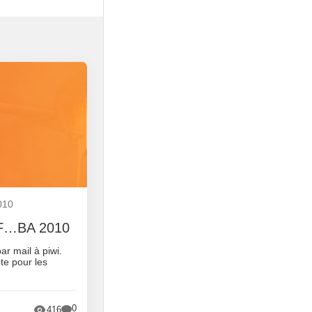
010
 JF…BA 2010
r mail à piwi.
ête pour les
0
416