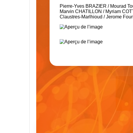
Pierre-Yves BRAZIER
/
Mourad To
Marvin CHATILLON
/
Myriam CO
Claustres-Marlhioud
/
Jerome Fou