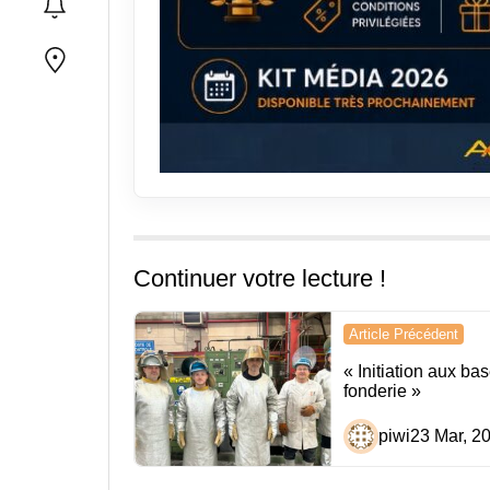
Continuer votre lecture !
Navigation
Article Précédent
de
« Initiation aux ba
fonderie »
l’article
piwi
23 Mar, 2