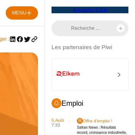
Annuaire / Carte
MENU
ger :
Les partenaires de Piwi
Emploi
5,Août
Offre d'emploi !
7:33
Safran News : Résultats
record, croissance industrielle,