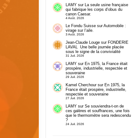
LAMY
sur
La seule usine française
qui fabrique les corps d’obus du
canon Caesar.
4 Août. 2026
Le Fondu Suisse
sur
Automobile :
virage sur l’aile.
3 Août. 2026
Jean-Claude Louge
sur
FONDERIE
LAVAL Une belle journée placée
sous le signe de la convivialité
31 Juil. 2026
LAMY
sur
En 1975, la France était
prospère, industrielle, respectée et
souveraine
29 Juil. 2026
Kamel Cherchour
sur
En 1975, la
France était prospère, industrielle,
respectée et souveraine
27 Juil. 2026
LAMY
sur
Se souviendra-t-on de
ces galères et souffrances, une fois
que le thermomètre sera redescendu
?
24 Juil. 2026