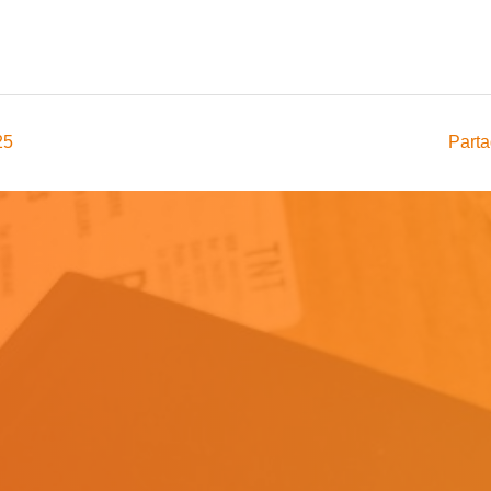
25
Parta