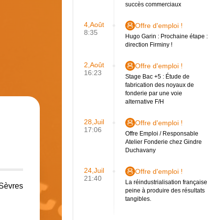
succès commerciaux
4,Août
Offre d'emploi !
8:35
Hugo Garin : Prochaine étape :
direction Firminy !
2,Août
Offre d'emploi !
16:23
Stage Bac +5 : Étude de
fabrication des noyaux de
fonderie par une voie
alternative F/H
28,Juil
Offre d'emploi !
17:06
Offre Emploi / Responsable
Atelier Fonderie chez Gindre
Duchavany
24,Juil
Offre d'emploi !
21:40
La réindustrialisation française
 Sèvres
peine à produire des résultats
tangibles.