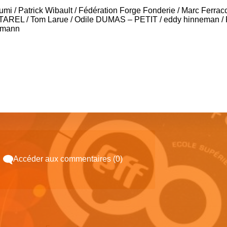
umi
/
Patrick Wibault
/
Fédération Forge Fonderie
/
Marc Ferracc
TTAREL
/
Tom Larue
/
Odile DUMAS – PETIT
/
eddy hinneman
/
rmann
Accéder aux commentaires (0)