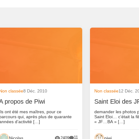
Non classée
8 Déc. 2010
Non classée
12 Déc. 2
A propos de Piwi
Saint Eloi des
Ils ont été mes maîtres, pour ce
demander les photos pa
parcours qui, après plus de quarante
Saint Eloi… c’était la f
années d’activité […]
« JF…BA » […]
11
Nicolas
piwi
2409