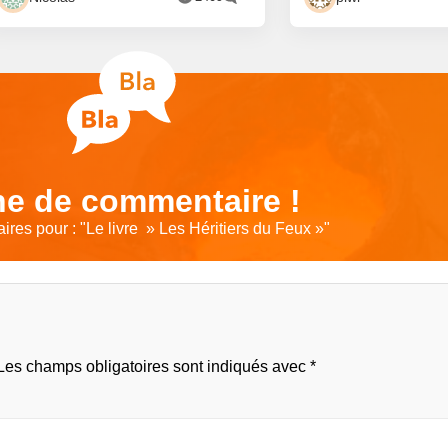
e de commentaire !
res pour : "
Le livre » Les Héritiers du Feux »
"
Les champs obligatoires sont indiqués avec
*