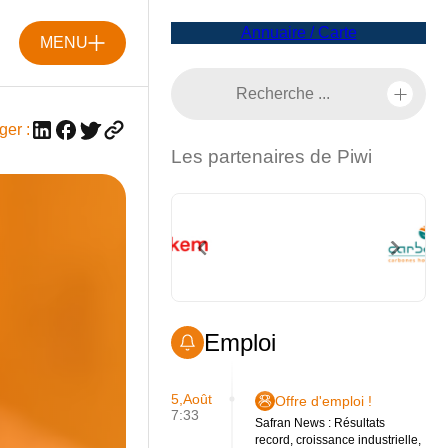
Annuaire / Carte
MENU
ger :
Les partenaires de Piwi
Emploi
5,Août
Offre d'emploi !
7:33
Safran News : Résultats
record, croissance industrielle,