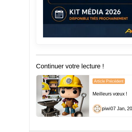
Continuer votre lecture !
Navigation
Article Précédent
de
Meilleurs vœux !
l’article
piwi
07 Jan, 2