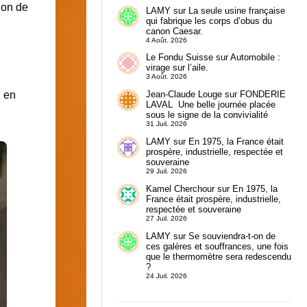
ion de
LAMY
sur
La seule usine française
qui fabrique les corps d’obus du
canon Caesar.
4 Août. 2026
Le Fondu Suisse
sur
Automobile :
virage sur l’aile.
3 Août. 2026
 en
Jean-Claude Louge
sur
FONDERIE
LAVAL Une belle journée placée
sous le signe de la convivialité
31 Juil. 2026
LAMY
sur
En 1975, la France était
prospère, industrielle, respectée et
souveraine
29 Juil. 2026
Kamel Cherchour
sur
En 1975, la
France était prospère, industrielle,
respectée et souveraine
27 Juil. 2026
LAMY
sur
Se souviendra-t-on de
ces galères et souffrances, une fois
que le thermomètre sera redescendu
?
24 Juil. 2026