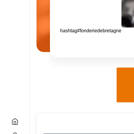
hashtag
#
fonderiedebretagne