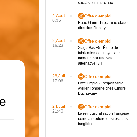
succès commerciaux
4,Août
Offre d'emploi !
8:35
Hugo Garin : Prochaine étape :
direction Firminy !
2,Août
Offre d'emploi !
16:23
Stage Bac +5 : Étude de
fabrication des noyaux de
fonderie par une voie
alternative F/H
28,Juil
Offre d'emploi !
17:06
Offre Emploi / Responsable
Atelier Fonderie chez Gindre
Duchavany
ie
24,Juil
Offre d'emploi !
21:40
La réindustrialisation française
peine à produire des résultats
tangibles.