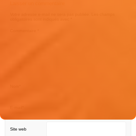
Laisser un commentaire
Votre adresse e-mail ne sera pas publiée.
Les champs
obligatoires sont indiqués avec
*
Commentaire
*
Nom
*
E-mail
*
Site web