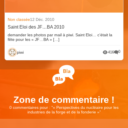
Non classée
12 Déc. 2010
Saint Eloi des JF…BA 2010
demander les photos par mail à piwi. Saint Eloi… c’était la
fête pour les « JF…BA » […]
0
piwi
416
Zone de commentaire !
0 commentaires pour : "
« Perspectives du nucléaire pour les
industries de la forge et de la fonderie »
"