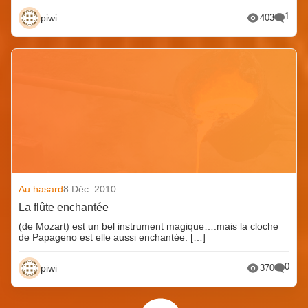
1
piwi
403
Au hasard
8 Déc. 2010
La flûte enchantée
(de Mozart) est un bel instrument magique….mais la cloche
de Papageno est elle aussi enchantée. […]
0
piwi
370