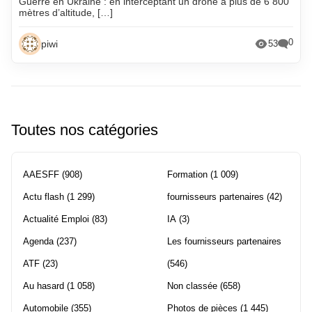
Guerre en Ukraine : en interceptant un drone à plus de 6 800
mètres d’altitude, […]
0
piwi
53
Toutes nos catégories
AAESFF
(908)
Formation
(1 009)
Actu flash
(1 299)
fournisseurs partenaires
(42)
Actualité Emploi
(83)
IA
(3)
Agenda
(237)
Les fournisseurs partenaires
ATF
(23)
(546)
Au hasard
(1 058)
Non classée
(658)
Automobile
(355)
Photos de pièces
(1 445)