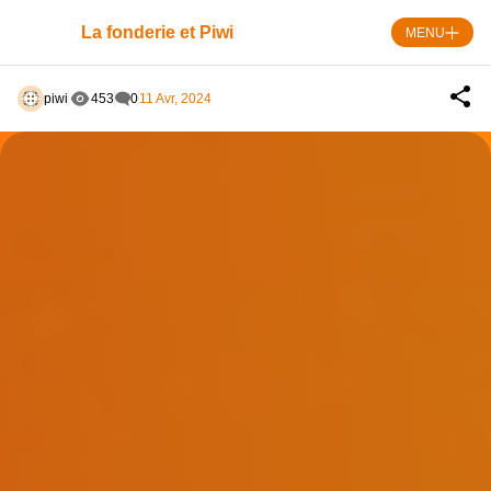
Skip
to
La fonderie et Piwi
MENU
content
piwi
453
0
11 Avr, 2024