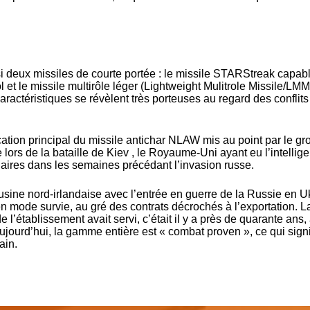
si deux missiles de courte portée : le missile STARStreak capab
l et le missile multirôle léger (Lightweight Mulitrole Missile/LMM
aractéristiques se révèlent très porteuses au regard des conflits
rication principal du missile antichar NLAW mis au point par le g
 lors de la bataille de Kiev
, le Royaume-Uni ayant eu l’intellig
aires dans les semaines précédant l’invasion russe.
usine nord-irlandaise avec l’entrée en guerre de la Russie en U
 en mode survie, au gré des contrats décrochés à l’exportation. L
 l’établissement avait servi, c’était il y a près de quarante ans, 
ourd’hui, la gamme entière est « combat proven », ce qui signi
ain.