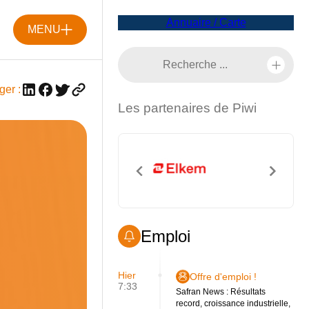
Annuaire / Carte
MENU
ger :
Les partenaires de Piwi
Emploi
Hier
Offre d'emploi !
7:33
Safran News : Résultats
record, croissance industrielle,