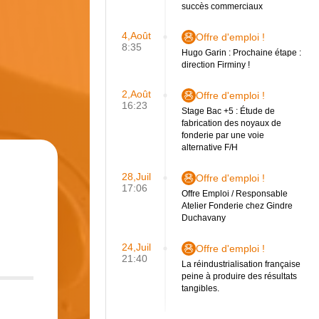
succès commerciaux
4,Août
Offre d'emploi !
8:35
Hugo Garin : Prochaine étape :
direction Firminy !
2,Août
Offre d'emploi !
16:23
Stage Bac +5 : Étude de
fabrication des noyaux de
fonderie par une voie
alternative F/H
28,Juil
Offre d'emploi !
17:06
Offre Emploi / Responsable
Atelier Fonderie chez Gindre
Duchavany
24,Juil
Offre d'emploi !
21:40
La réindustrialisation française
peine à produire des résultats
tangibles.