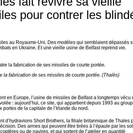
es fait revivre sa vieille
les pour contrer les blind
ssiles au Royaume-Uni. Des modèles qui semblaient dépassés s
bats en Ukraine. Et une vieille usine de Belfast reprend vie.
e la fabrication de ses missiles de courte portée. (Thalès)
 en Europe, l’usine de missiles de Belfast a longtemps vécu
volée : aujourd’hui, ce site, qui appartient depuis 1993 au grou
portes de la capitale de l’Irlande du nord.
nt d’hydravions Short Brothers, la filiale britannique de
Thales
p
écision. Des armes qui peuvent être tirées à l’épaule par les sol
optères ou de navires, et qui sortent de l’atelier en quantité