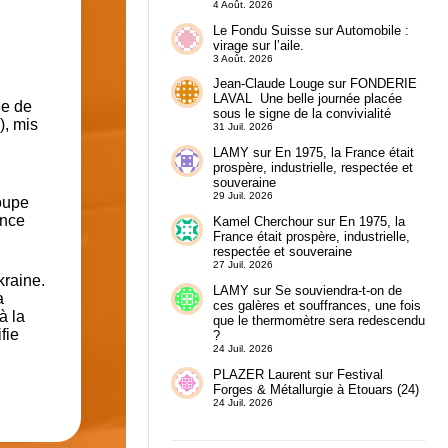
4 Août. 2026
Le Fondu Suisse
sur
Automobile :
virage sur l’aile.
3 Août. 2026
Jean-Claude Louge
sur
FONDERIE
LAVAL Une belle journée placée
le de
sous le signe de la convivialité
), mis
31 Juil. 2026
LAMY
sur
En 1975, la France était
prospère, industrielle, respectée et
souveraine
29 Juil. 2026
roupe
ence
Kamel Cherchour
sur
En 1975, la
France était prospère, industrielle,
respectée et souveraine
27 Juil. 2026
kraine.
LAMY
sur
Se souviendra-t-on de
a
ces galères et souffrances, une fois
à la
que le thermomètre sera redescendu
fie
?
24 Juil. 2026
PLAZER Laurent
sur
Festival
Forges & Métallurgie à Etouars (24)
24 Juil. 2026