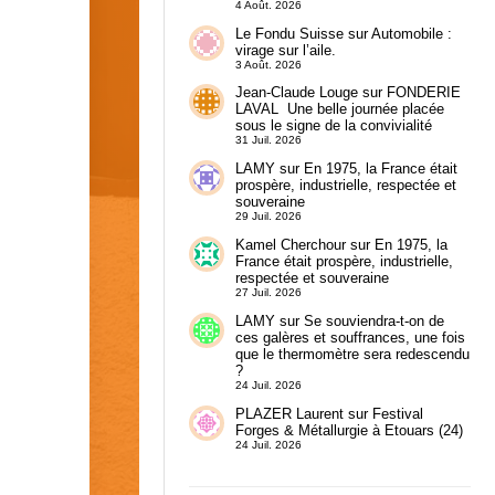
4 Août. 2026
Le Fondu Suisse
sur
Automobile :
virage sur l’aile.
3 Août. 2026
Jean-Claude Louge
sur
FONDERIE
LAVAL Une belle journée placée
sous le signe de la convivialité
31 Juil. 2026
LAMY
sur
En 1975, la France était
prospère, industrielle, respectée et
souveraine
29 Juil. 2026
Kamel Cherchour
sur
En 1975, la
France était prospère, industrielle,
respectée et souveraine
27 Juil. 2026
LAMY
sur
Se souviendra-t-on de
ces galères et souffrances, une fois
que le thermomètre sera redescendu
?
24 Juil. 2026
PLAZER Laurent
sur
Festival
Forges & Métallurgie à Etouars (24)
24 Juil. 2026