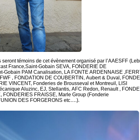
 seront témoins de cet évènement organisé par l’AAESFF (
Leb
cast France
,
Saint-Gobain SEVA
,
FONDERIE DE
nt-Gobain PAM Canalisation
,
LA FONTE ARDENNAISE
,
FERR
 FWF
,
FONDATION DE COUBERTIN
,
Aubert & Duval
,
FONDE
IE VINCENT
,
Fonderies de Brousseval et Montreuil
,
LISI
écanique Aluzinc
,
EJ
,
Stellantis
,
AFC Redon
,
Renault
,
FONDE
E,
FONDERIES FRAISSE
,
Marle Group
(Fonderie
’UNION DES FORGERONS
etc….).