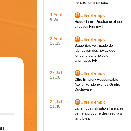
succès commerciaux
4,Août
Offre d'emploi !
8:35
Hugo Garin : Prochaine étape :
direction Firminy !
2,Août
Offre d'emploi !
16:23
Stage Bac +5 : Étude de
fabrication des noyaux de
fonderie par une voie
alternative F/H
28,Juil
Offre d'emploi !
17:06
Offre Emploi / Responsable
Atelier Fonderie chez Gindre
Duchavany
24,Juil
Offre d'emploi !
21:40
La réindustrialisation française
peine à produire des résultats
tangibles.
du