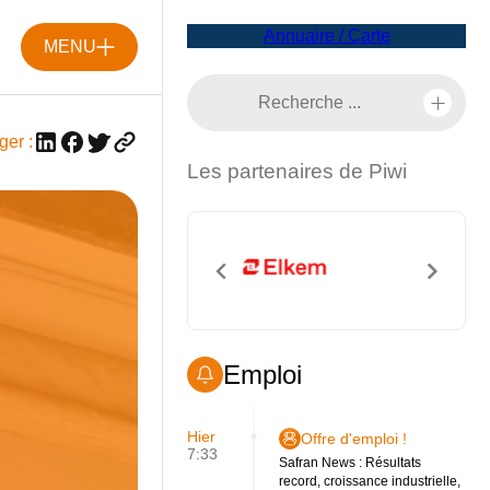
Annuaire / Carte
MENU
ger :
Les partenaires de Piwi
Emploi
Hier
Offre d'emploi !
7:33
Safran News : Résultats
record, croissance industrielle,