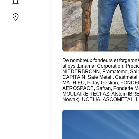
De nombreux fondeurs et forgerons
alloys
,
Linamar Corporation
,
Preci
NIEDERBRONN
,
Framatome
,
Sai
CAPITAIN
,
Safe Metal
,
Castmetal
MATHIEU
,
Fiday Gestion
,
FONDER
AEROSPACE
,
Safran
,
Fonderie M
MOULAIRE TECFAZ
, Alstom IBR
Nowak),
UCELIA
,
ASCOMETAL
,
L