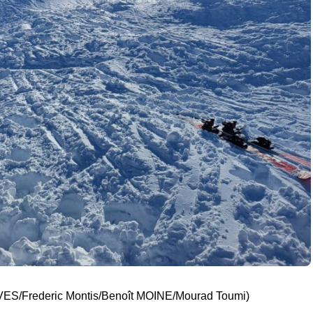
LVES
/
Frederic Montis
/
Benoît MOINE
/
Mourad Toumi
)