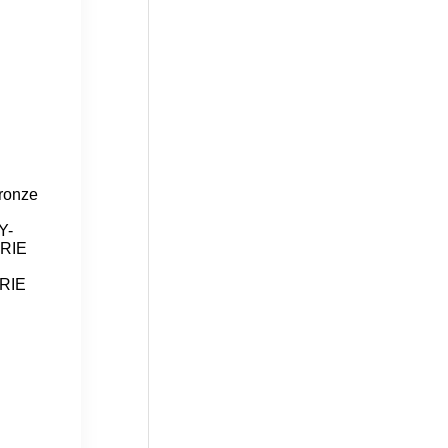
ronze
Y-
RIE
RIE