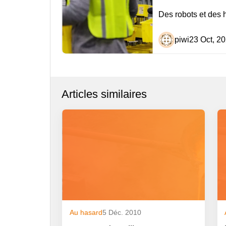
de
Des robots et des
l’article
piwi
23 Oct, 2
Articles similaires
Au hasard
5 Déc. 2010