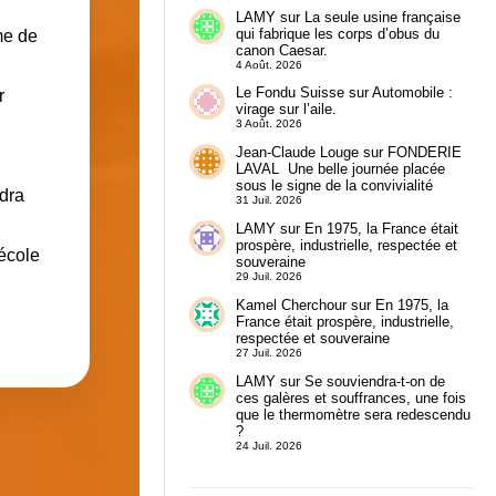
.
LAMY
sur
La seule usine française
qui fabrique les corps d’obus du
me de
canon Caesar.
4 Août. 2026
Le Fondu Suisse
sur
Automobile :
r
virage sur l’aile.
3 Août. 2026
Jean-Claude Louge
sur
FONDERIE
LAVAL Une belle journée placée
sous le signe de la convivialité
udra
31 Juil. 2026
LAMY
sur
En 1975, la France était
prospère, industrielle, respectée et
 école
souveraine
29 Juil. 2026
Kamel Cherchour
sur
En 1975, la
France était prospère, industrielle,
respectée et souveraine
27 Juil. 2026
LAMY
sur
Se souviendra-t-on de
ces galères et souffrances, une fois
que le thermomètre sera redescendu
?
24 Juil. 2026