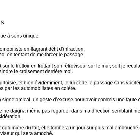
ÉS
rue à sens unique
obiliste en flagrant délit d’infraction.
moi en tentant de me forcer le passage.
t sur le trottoir en frottant son rétroviseur sur le mur, soit je recul
eindre le croisement derrière moi.
oisie, et bien évidemment, je lui cède le passage sans vocifér
 par les automobilistes en colère.
un signe amical, un geste d’excuse pour avoir commis une faute 
ame ne daigna même pas regarder dans ma direction semblant nie
idération.
t coutumière du fait, elle tombera un jour sur plus mal embouché
oviseur qui sera amoché.