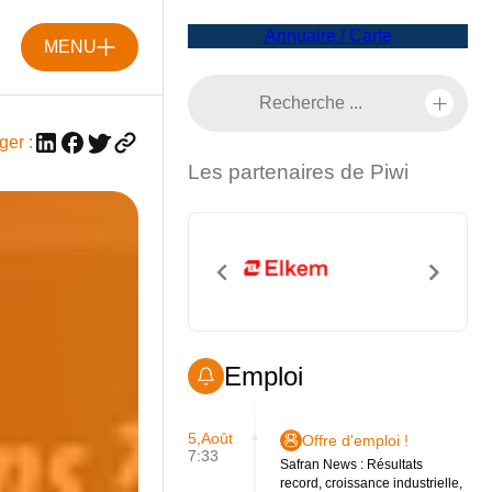
Annuaire / Carte
MENU
ger :
Les partenaires de Piwi
Emploi
5,Août
Offre d'emploi !
7:33
Safran News : Résultats
record, croissance industrielle,