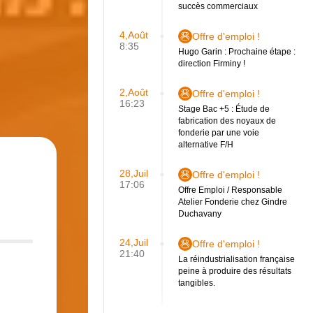
succès commerciaux
4,Août
Offre d'emploi !
8:35
Hugo Garin : Prochaine étape :
direction Firminy !
2,Août
Offre d'emploi !
16:23
Stage Bac +5 : Étude de
fabrication des noyaux de
fonderie par une voie
alternative F/H
28,Juil
Offre d'emploi !
17:06
Offre Emploi / Responsable
Atelier Fonderie chez Gindre
Duchavany
24,Juil
Offre d'emploi !
21:40
La réindustrialisation française
peine à produire des résultats
tangibles.