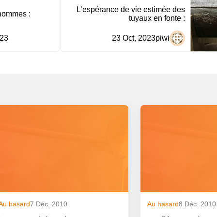
L’espérance de vie estimée des
 hommes :
tuyaux en fonte :
023
23 Oct, 2023
piwi
Au hasard
7 Déc. 2010
Au hasard
8 Déc. 2010