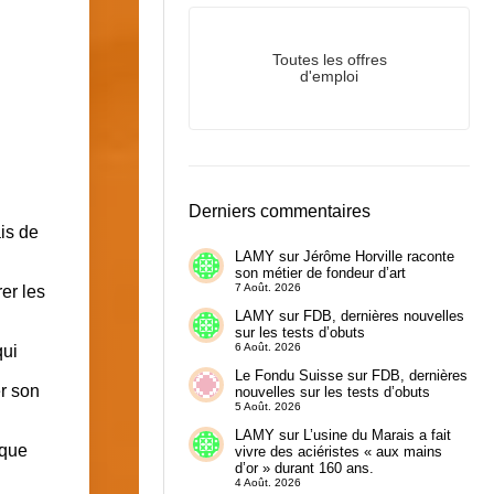
Toutes les offres
d'emploi
Derniers commentaires
ais de
LAMY
sur
Jérôme Horville raconte
son métier de fondeur d’art
7 Août. 2026
er les
LAMY
sur
FDB, dernières nouvelles
sur les tests d’obuts
6 Août. 2026
qui
Le Fondu Suisse
sur
FDB, dernières
r son
nouvelles sur les tests d’obuts
5 Août. 2026
LAMY
sur
L’usine du Marais a fait
 que
vivre des aciéristes « aux mains
d’or » durant 160 ans.
4 Août. 2026