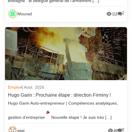
Bretagne : le délégué général de l’armement […]
2
Mourad
111
Emploi
4 Août. 2026
Hugo Garin : Prochaine étape : direction Firminy !
Hugo Garin Auto-entrepreneur | Compétences analytiques,
gestion d’entreprise
Nouvelle étape ! Je suis très […]
0
piwi
49