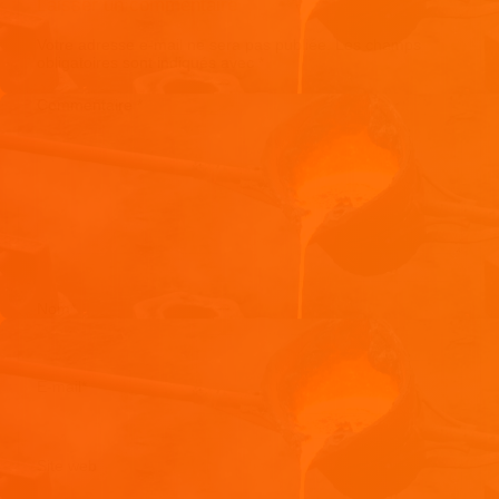
Laisser un commentaire
Votre adresse e-mail ne sera pas publiée.
Les champs
obligatoires sont indiqués avec
*
Commentaire
*
Nom
*
E-mail
*
Site web