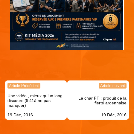
Continuer votre lecture !
Navigation
Article Précédent
Article suivant
de
Une vidéo , mieux qu’un long
l’article
Le char FT : produit de la
discours (9’41à ne pas
fierté ardennaise
manquer)
19 Déc, 2016
19 Déc, 2016