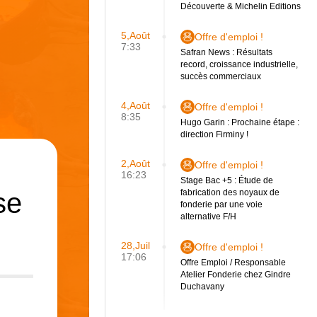
Découverte & Michelin Editions
5,Août
Offre d'emploi !
7:33
Safran News : Résultats
record, croissance industrielle,
succès commerciaux
4,Août
Offre d'emploi !
8:35
Hugo Garin : Prochaine étape :
direction Firminy !
2,Août
Offre d'emploi !
16:23
Stage Bac +5 : Étude de
se
fabrication des noyaux de
fonderie par une voie
alternative F/H
28,Juil
Offre d'emploi !
17:06
Offre Emploi / Responsable
Atelier Fonderie chez Gindre
Duchavany