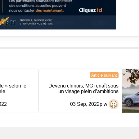
Article suivant
le » selon le
Devenu chinois, MG renaît sous
rie
un visage plein d’ambitions
022
03 Sep, 2022
piwi