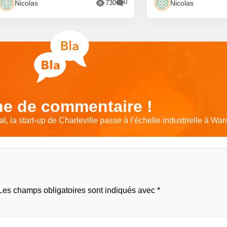
0
Nicolas
Nicolas
730
e de commentaire !
l, la start-up de Charleville passe à l’échelle industrielle à War
Les champs obligatoires sont indiqués avec
*