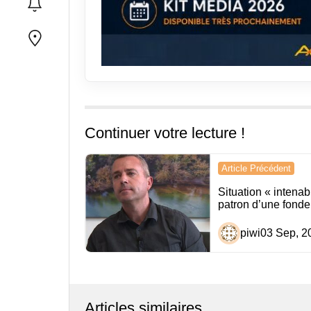
Continuer votre lecture !
Navigation
Article Précédent
de
Situation « intenab
patron d’une fonde
l’article
piwi
03 Sep, 2
Articles similaires