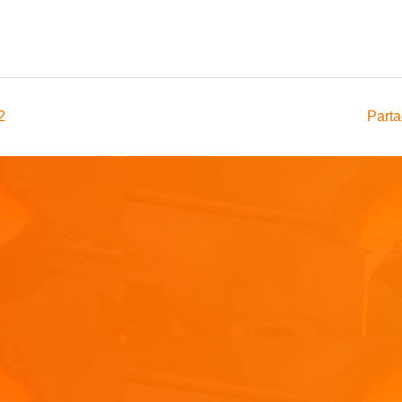
2
Parta