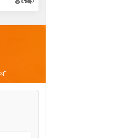
0
678
cq
"