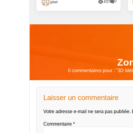
0
piwi
437
Zon
0 commentaires pour : "
3D Méta
Laisser un commentaire
Votre adresse e-mail ne sera pas publiée.
Commentaire
*