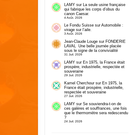
LAMY
sur
La seule usine française
qui fabrique les corps d’obus du
canon Caesar.
4 Août. 2026
Le Fondu Suisse
sur
Automobile :
virage sur l’aile.
3 Août. 2026
Jean-Claude Louge
sur
FONDERIE
LAVAL Une belle journée placée
sous le signe de la convivialité
31 Juil. 2026
LAMY
sur
En 1975, la France était
prospère, industrielle, respectée et
souveraine
29 Juil. 2026
Kamel Cherchour
sur
En 1975, la
France était prospère, industrielle,
respectée et souveraine
27 Juil. 2026
LAMY
sur
Se souviendra-t-on de
ces galères et souffrances, une fois
que le thermomètre sera redescendu
?
24 Juil. 2026