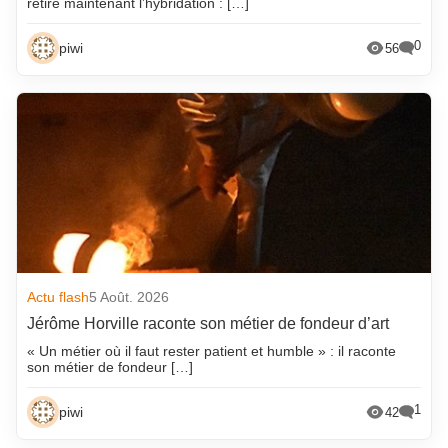
retire maintenant l’hybridation : […]
0
piwi
56
Actu flash
5 Août. 2026
Jérôme Horville raconte son métier de fondeur d’art
« Un métier où il faut rester patient et humble » : il raconte
son métier de fondeur […]
1
piwi
42