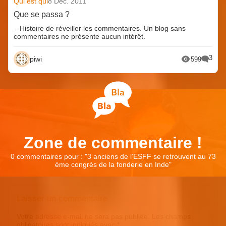
Qui est qui
8 Déc. 2011
Que se passa ?
– Histoire de réveiller les commentaires. Un blog sans
commentaires ne présente aucun intérêt.
3
piwi
599
Zone de commentaire !
0 commentaires pour : "
3 anciens de l’ESFF se retrouvent au 73
ème congrès de la fonderie en Inde
"
Laisser un commentaire
Votre adresse e-mail ne sera pas publiée.
Les champs
obligatoires sont indiqués avec
*