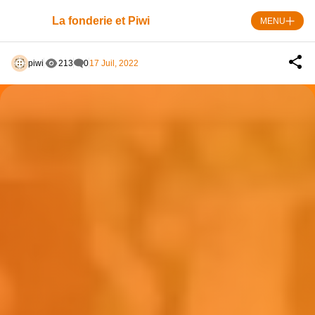
Skip
to
La fonderie et Piwi
MENU
content
piwi
213
0
17 Juil, 2022