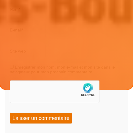
Nom
*
E-mail
*
Site web
Enregistrer mon nom, mon e-mail et mon site dans le
navigateur pour mon prochain commentaire.