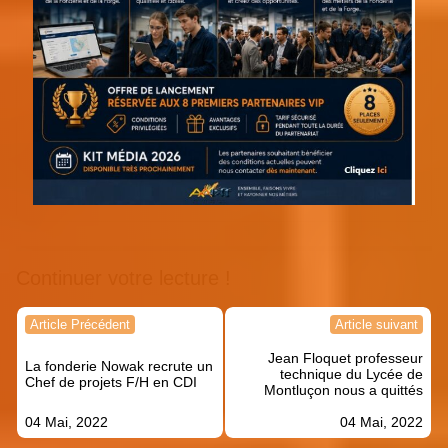
Continuer votre lecture !
Navigation
Article Précédent
Article suivant
de
Jean Floquet professeur
l’article
La fonderie Nowak recrute un
technique du Lycée de
Chef de projets F/H en CDI
Montluçon nous a quittés
04 Mai, 2022
04 Mai, 2022