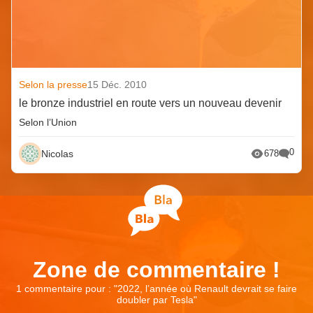
Selon la presse
15 Déc. 2010
le bronze industriel en route vers un nouveau devenir
Selon l’Union
0
Nicolas
678
Zone de commentaire !
1 commentaire pour : "
2022, l’année où Renault devrait se faire
doubler par Tesla
"