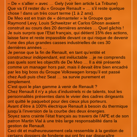
– De « s’allier » avec … Gely (voir lien article La Tribune)
Que va t’il rester du « Groupe Renault » … s’il reste quelque
chose ! dans un très court terme (1 à 2 ans).
De Meo est en train de « démanteler » le Groupe que
Raymond Levy, Louis Schweitzer et Carlos Ghosn avaient
construit au cours des 20 dernières années … Quel gâchis !
Je suis surpris que l’Etat français, qui détient 15% des actions,
laisse faire et reste impassible devant ce qui risque de devenir
l’une des plus grandes casses industrielles de ces 30
dernières années …
Je pense que la fin de Renault, en tant qu’entité et
constructeur indépendant, est inéluctable …je ne comprends
pas quels sont les objectifs de De Meo … Il a été présenté
comme un manager hors pair, mais il devait être bien encadré
par les big boss du Groupe Volkswagen lorsqu’il est passé
chez Audi puis chez Seat … sa survie purement et
simplement.
C’est quoi le plan gamme à venir de Renault ?
Chez Renault il n’y a plus d’industriels ni de talents, tout les
personnalités présentes dans le vivier des cadres dirigeants
ont quitté le paquebot pour des cieux plus porteurs.
Avant d’être à 100% électrique Renault à besoin du thermique
jusqu’à l’inversion de la courbe des deux énergies.
Soyez sans crainte l’état français au travers de l’APE et de son
patron Martin Vial à une très large responsabilité dans la
gestion de Renault.
Ceci dit et malheureusement cela ressemble à la gestion de
certains dossiers de fonderie qui ont fini par disparaître