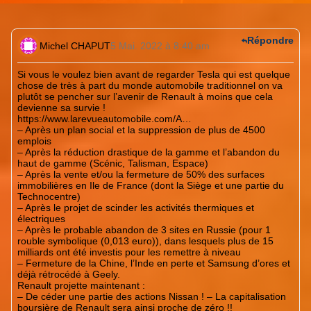
Répondre
Michel CHAPUT
5 Mai. 2022 à 8:40 am
Si vous le voulez bien avant de regarder Tesla qui est quelque
chose de très à part du monde automobile traditionnel on va
plutôt se pencher sur l’avenir de Renault à moins que cela
devienne sa survie !
https://www.larevueautomobile.com/A
…
– Après un plan social et la suppression de plus de 4500
emplois
– Après la réduction drastique de la gamme et l’abandon du
haut de gamme (Scénic, Talisman, Espace)
– Après la vente et/ou la fermeture de 50% des surfaces
immobilières en Ile de France (dont la Siège et une partie du
Technocentre)
– Après le projet de scinder les activités thermiques et
électriques
– Après le probable abandon de 3 sites en Russie (pour 1
rouble symbolique (0,013 euro)), dans lesquels plus de 15
milliards ont été investis pour les remettre à niveau
– Fermeture de la Chine, l’Inde en perte et Samsung d’ores et
déjà rétrocédé à Geely.
Renault projette maintenant :
– De céder une partie des actions Nissan ! – La capitalisation
boursière de Renault sera ainsi proche de zéro !!