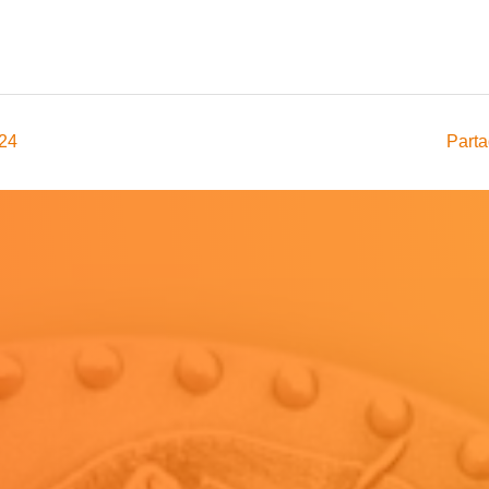
024
Parta