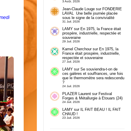
3 Août. 2026
Jean-Claude Louge
sur
FONDERIE
LAVAL Une belle journée placée
medi
sous le signe de la convivialité
31 Juil. 2026
LAMY
sur
En 1975, la France était
prospère, industrielle, respectée et
souveraine
29 Juil. 2026
Kamel Cherchour
sur
En 1975, la
France était prospère, industrielle,
respectée et souveraine
27 Juil. 2026
LAMY
sur
Se souviendra-t-on de
ces galères et souffrances, une fois
que le thermomètre sera redescendu
?
24 Juil. 2026
PLAZER Laurent
sur
Festival
Forges & Métallurgie à Etouars (24)
24 Juil. 2026
LAMY
sur
IL FAIT BEAU ! IL FAIT
CHAUD !
23 Juil. 2026