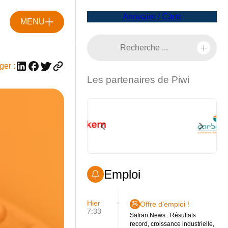
Annuaire / Carte
MENU
ger :
Les partenaires de Piwi
Emploi
Hier
Offre d'emploi !
7:33
Safran News : Résultats
record, croissance industrielle,