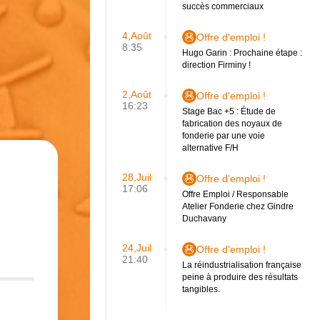
succès commerciaux
4,Août
Offre d'emploi !
8:35
Hugo Garin : Prochaine étape :
direction Firminy !
2,Août
Offre d'emploi !
16:23
Stage Bac +5 : Étude de
fabrication des noyaux de
fonderie par une voie
alternative F/H
28,Juil
Offre d'emploi !
17:06
Offre Emploi / Responsable
Atelier Fonderie chez Gindre
Duchavany
24,Juil
Offre d'emploi !
21:40
La réindustrialisation française
peine à produire des résultats
tangibles.