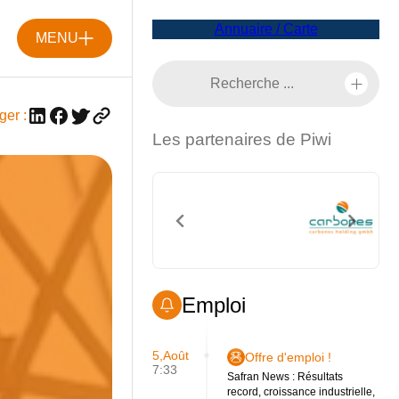
Annuaire / Carte
MENU
ger :
Les partenaires de Piwi
Emploi
5,Août
Offre d'emploi !
7:33
Safran News : Résultats
record, croissance industrielle,