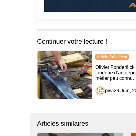
Continuer votre lecture !
Navigation
Article Précédent
de
Olivier Fonderflick 
fonderie d’art depu
l’article
métier peu connu.
piwi
29 Juin, 
Articles similaires