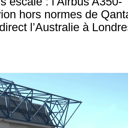
 escale : l’Airbus A350-
vion hors normes de Qant
 direct l’Australie à Londr