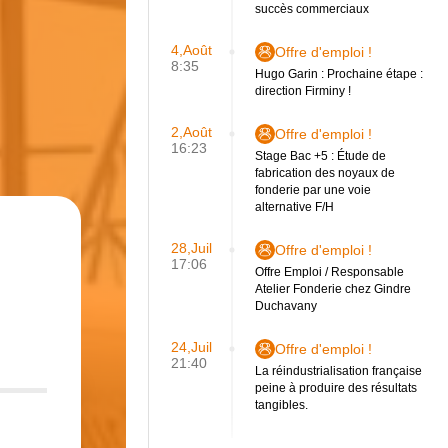
succès commerciaux
4,Août
Offre d'emploi !
8:35
Hugo Garin : Prochaine étape :
direction Firminy !
2,Août
Offre d'emploi !
16:23
Stage Bac +5 : Étude de
fabrication des noyaux de
fonderie par une voie
alternative F/H
28,Juil
Offre d'emploi !
17:06
Offre Emploi / Responsable
Atelier Fonderie chez Gindre
Duchavany
24,Juil
Offre d'emploi !
21:40
La réindustrialisation française
peine à produire des résultats
tangibles.