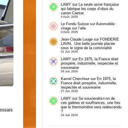
LAMY
sur
La seule usine française
qui fabrique les corps d’obus du
canon Caesar.
4 Août. 2026
Le Fondu Suisse
sur
Automobile :
virage sur l’aile.
3 Août. 2026
Jean-Claude Louge
sur
FONDERIE
LAVAL Une belle journée placée
sous le signe de la convivialité
31 Juil. 2026
LAMY
sur
En 1975, la France était
prospère, industrielle, respectée et
souveraine
29 Juil. 2026
Kamel Cherchour
sur
En 1975, la
France était prospère, industrielle,
respectée et souveraine
27 Juil. 2026
LAMY
sur
Se souviendra-t-on de
ces galères et souffrances, une fois
que le thermomètre sera redescendu
 essais
?
24 Juil. 2026