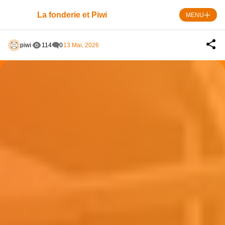
Skip
to
La fonderie et Piwi
MENU
content
piwi
114
0
13 Mai, 2026