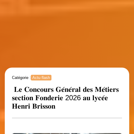
Catégorie :
Actu flash
𝐋𝐞 𝐂𝐨𝐧𝐜𝐨𝐮𝐫𝐬 𝐆𝐞́𝐧𝐞́𝐫𝐚𝐥 𝐝𝐞𝐬 𝐌𝐞́𝐭𝐢𝐞𝐫𝐬
𝐬𝐞𝐜𝐭𝐢𝐨𝐧 𝐅𝐨𝐧𝐝𝐞𝐫𝐢𝐞 2026 𝐚𝐮 𝐥𝐲𝐜𝐞́𝐞
𝐇𝐞𝐧𝐫𝐢 𝐁𝐫𝐢𝐬𝐬𝐨𝐧