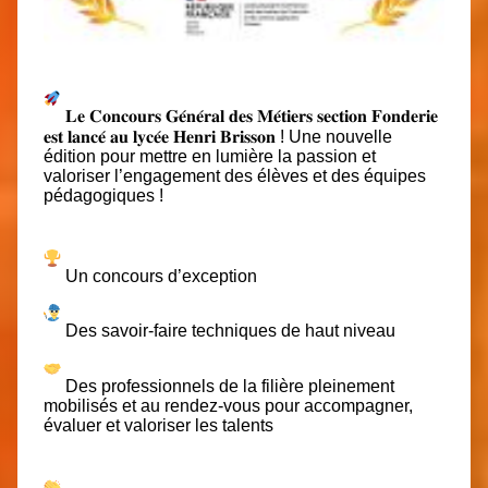
𝐋𝐞 𝐂𝐨𝐧𝐜𝐨𝐮𝐫𝐬 𝐆𝐞́𝐧𝐞́𝐫𝐚𝐥 𝐝𝐞𝐬 𝐌𝐞́𝐭𝐢𝐞𝐫𝐬 𝐬𝐞𝐜𝐭𝐢𝐨𝐧 𝐅𝐨𝐧𝐝𝐞𝐫𝐢𝐞
𝐞𝐬𝐭 𝐥𝐚𝐧𝐜𝐞́ 𝐚𝐮 𝐥𝐲𝐜𝐞́𝐞 𝐇𝐞𝐧𝐫𝐢 𝐁𝐫𝐢𝐬𝐬𝐨𝐧 ! Une nouvelle
édition pour mettre en lumière la passion et
valoriser l’engagement des élèves et des équipes
pédagogiques !
Un concours d’exception
Des savoir-faire techniques de haut niveau
Des professionnels de la filière pleinement
mobilisés et au rendez-vous pour accompagner,
évaluer et valoriser les talents