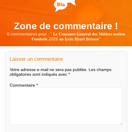
Zone de commentaire !
0 commentaires pour : "
𝐋𝐞 𝐂𝐨𝐧𝐜𝐨𝐮𝐫𝐬 𝐆𝐞́𝐧𝐞́𝐫𝐚𝐥 𝐝𝐞𝐬 𝐌𝐞́𝐭𝐢𝐞𝐫𝐬 𝐬𝐞𝐜𝐭𝐢𝐨𝐧
𝐅𝐨𝐧𝐝𝐞𝐫𝐢𝐞 2026 𝐚𝐮 𝐥𝐲𝐜𝐞́𝐞 𝐇𝐞𝐧𝐫𝐢 𝐁𝐫𝐢𝐬𝐬𝐨𝐧
"
Laisser un commentaire
Votre adresse e-mail ne sera pas publiée.
Les champs
obligatoires sont indiqués avec
*
Commentaire
*