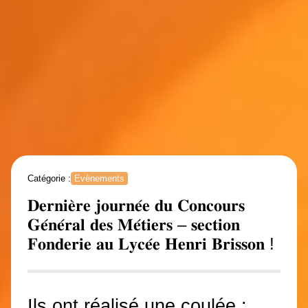
Catégorie :
Evènements
𝐃𝐞𝐫𝐧𝐢𝐞̀𝐫𝐞 𝐣𝐨𝐮𝐫𝐧𝐞́𝐞 𝐝𝐮 𝐂𝐨𝐧𝐜𝐨𝐮𝐫𝐬
𝐆𝐞́𝐧𝐞́𝐫𝐚𝐥 𝐝𝐞𝐬 𝐌𝐞́𝐭𝐢𝐞𝐫𝐬 – 𝐬𝐞𝐜𝐭𝐢𝐨𝐧
𝐅𝐨𝐧𝐝𝐞𝐫𝐢𝐞 𝐚𝐮 𝐋𝐲𝐜𝐞́𝐞 𝐇𝐞𝐧𝐫𝐢 𝐁𝐫𝐢𝐬𝐬𝐨𝐧 !
Ils ont réalisé une coulée :