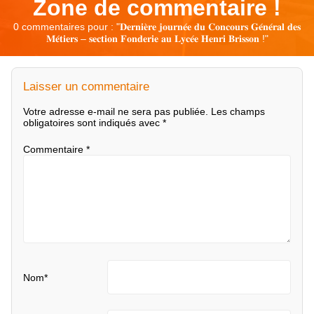
Zone de commentaire !
0 commentaires pour : "
𝐃𝐞𝐫𝐧𝐢𝐞̀𝐫𝐞 𝐣𝐨𝐮𝐫𝐧𝐞́𝐞 𝐝𝐮 𝐂𝐨𝐧𝐜𝐨𝐮𝐫𝐬 𝐆𝐞́𝐧𝐞́𝐫𝐚𝐥 𝐝𝐞𝐬
𝐌𝐞́𝐭𝐢𝐞𝐫𝐬 – 𝐬𝐞𝐜𝐭𝐢𝐨𝐧 𝐅𝐨𝐧𝐝𝐞𝐫𝐢𝐞 𝐚𝐮 𝐋𝐲𝐜𝐞́𝐞 𝐇𝐞𝐧𝐫𝐢 𝐁𝐫𝐢𝐬𝐬𝐨𝐧 !
"
Laisser un commentaire
Votre adresse e-mail ne sera pas publiée.
Les champs
obligatoires sont indiqués avec
*
Commentaire
*
Nom
*