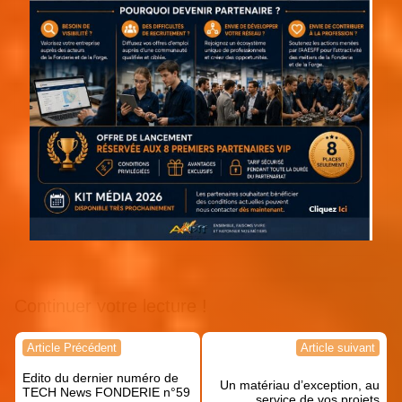
Continuer votre lecture !
Navigation
Article Précédent
Article suivant
de
Edito du dernier numéro de
l’article
Un matériau d’exception, au
TECH News FONDERIE n°59
service de vos projets