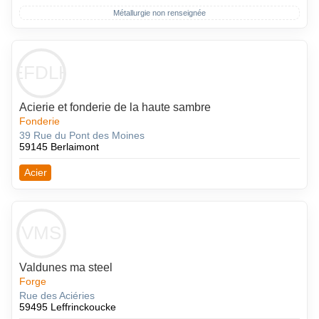
Métallurgie non renseignée
AEFDLHS
Acierie et fonderie de la haute sambre
Fonderie
39 Rue du Pont des Moines
59145 Berlaimont
Acier
VMS
Valdunes ma steel
Forge
Rue des Aciéries
59495 Leffrinckoucke