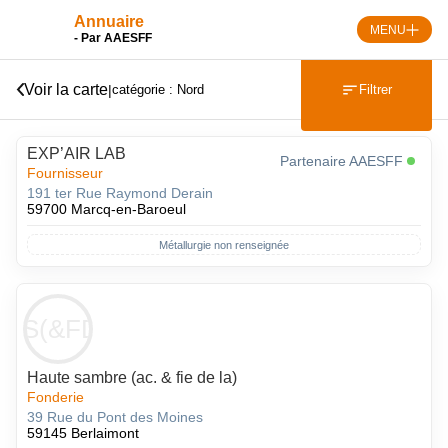
Skip
Annuaire
to
MENU
- Par AAESFF
content
Voir la carte
|
Filtrer
catégorie : Nord
EXP’AIR LAB
Partenaire AAESFF
Fournisseur
191 ter Rue Raymond Derain
59700 Marcq-en-Baroeul
Métallurgie non renseignée
HS(&FDL
Haute sambre (ac. & fie de la)
Fonderie
39 Rue du Pont des Moines
59145 Berlaimont