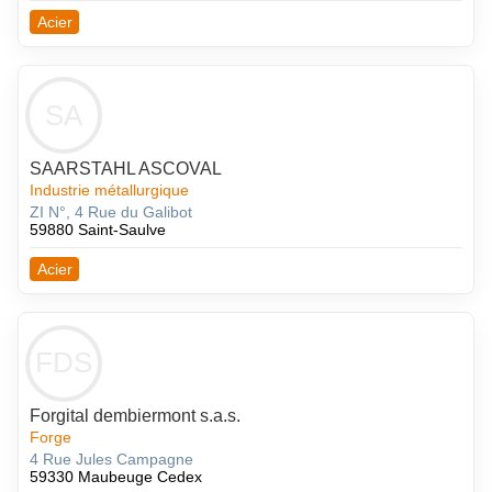
Acier
SA
SAARSTAHL ASCOVAL
Industrie métallurgique
ZI N°, 4 Rue du Galibot
59880 Saint-Saulve
Acier
FDS
Forgital dembiermont s.a.s.
Forge
4 Rue Jules Campagne
59330 Maubeuge Cedex