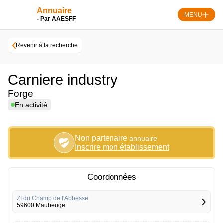
Skip
Annuaire
to
MENU
- Par AAESFF
content
Revenir à la recherche
Carniere industry
Forge
En activité
Non partenaire
annuaire
Inscrire mon établissement
Coordonnées
ZI du Champ de l'Abbesse
59600 Maubeuge