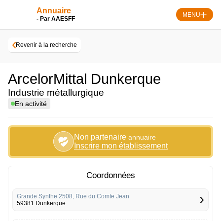
Skip
Annuaire
to
MENU
- Par AAESFF
content
Revenir à la recherche
ArcelorMittal Dunkerque
Industrie métallurgique
En activité
Non partenaire
annuaire
Inscrire mon établissement
Coordonnées
Grande Synthe 2508, Rue du Comte Jean
59381 Dunkerque