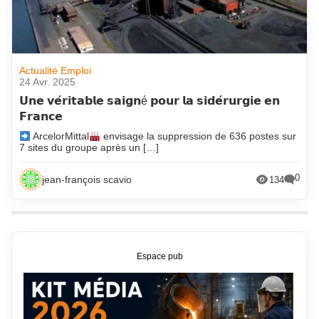
Actualité Emploi
24 Avr. 2025
𝗨𝗻𝗲 𝘃𝗲́𝗿𝗶𝘁𝗮𝗯𝗹𝗲 𝘀𝗮𝗶𝗴𝗻é 𝗽𝗼𝘂𝗿 𝗹𝗮 𝘀𝗶𝗱𝗲́𝗿𝘂𝗿𝗴𝗶𝗲 𝗲𝗻
𝗙𝗿𝗮𝗻𝗰𝗲
ArcelorMittal
envisage la suppression de 636 postes sur
7 sites du groupe après un […]
0
jean-françois scavio
134
Espace pub