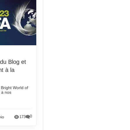
 du Blog et
t à la
 Bright World of
 à nos
0
vio
173