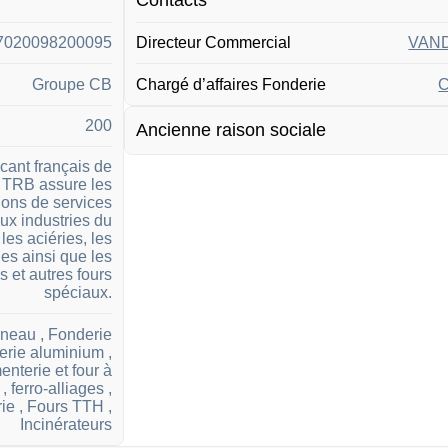
7020098200095
Directeur Commercial
VAND
Groupe CB
Chargé d’affaires Fonderie
C
200
Ancienne raison sociale
cant français de
, TRB assure les
ions de services
ux industries du
 les aciéries, les
ies ainsi que les
s et autres fours
spéciaux.
neau , Fonderie
erie aluminium ,
enterie et four à
, ferro-alliages ,
ie , Fours TTH ,
Incinérateurs