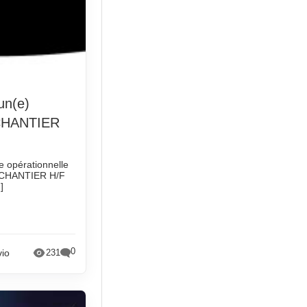
un(e)
CHANTIER
e opérationnelle
 CHANTIER H/F
]
0
vio
231