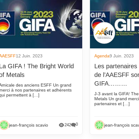
AAESFF
12 Juin. 2023
Agenda
9 Juin. 2023
La GIFA ! The Bright World
Les partenaires
of Metals
de l’AAESFF son
GIFA………
Amicale des anciens ESFF Un grand
merci à nos partenaires et adhérents
J-3 avant la GIFA! The
qui permettent à […]
Metals Un grand merci
partenaires et […]
0
jean-françois scavio
jean-françois sca
242