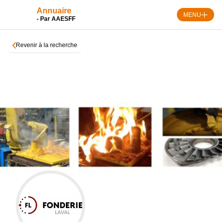
Skip
Annuaire
to
MENU
- Par AAESFF
content
Revenir à la recherche