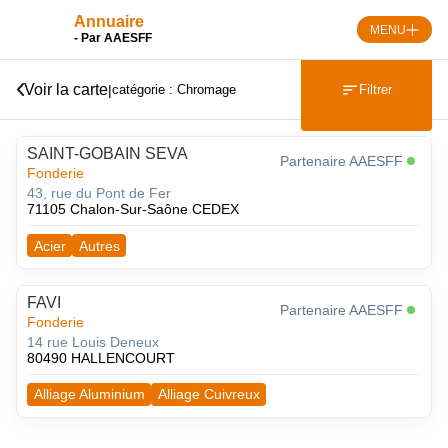
Skip
Annuaire
to
MENU
- Par AAESFF
content
Voir la carte
|
Filtrer
catégorie : Chromage
SAINT-GOBAIN SEVA
Partenaire AAESFF
Fonderie
43, rue du Pont de Fer
71105 Chalon-Sur-Saône CEDEX
Acier
Autres
FAVI
Partenaire AAESFF
Fonderie
14 rue Louis Deneux
80490 HALLENCOURT
Alliage Aluminium
Alliage Cuivreux