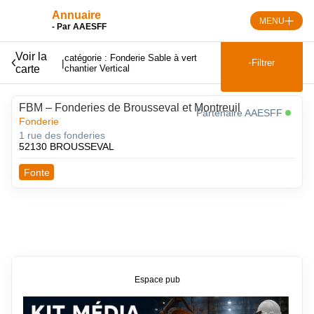
Skip
Annuaire
to
MENU
- Par AAESFF
content
Voir la
catégorie : Fonderie Sable à vert
|
Filtrer
carte
chantier Vertical
FBM – Fonderies de Brousseval et Montreuil
Partenaire AAESFF
Fonderie
1 rue des fonderies
52130 BROUSSEVAL
Fonte
Espace pub