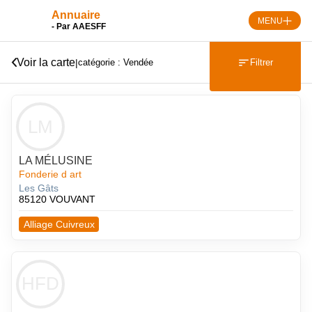
Skip
Annuaire
to
MENU
- Par AAESFF
content
Voir la carte
|
Filtrer
catégorie : Vendée
LM
LA MÉLUSINE
Fonderie d art
Les Gâts
85120 VOUVANT
Alliage Cuivreux
HFD