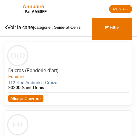
Skip
Annuaire
to
MENU
- Par AAESFF
content
Voir la carte
|
Filtrer
catégorie : Seine-St-Denis
D(D
Ducros (Fonderie d’art)
Fonderie
112 Rue Ambroise Croizat
93200 Saint-Denis
Alliage Cuivreux
FR